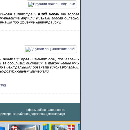
ськової адміністрації
Юрій Лобач
та голова
журналіста вручили відзнаки голови обласної
формацію про щоденне життя району.
реалізації прав цивільних осіб, позбавлених
и за особливих обставин, а також членів їхніх
но з центральними органами виконавчої влади,
но-роз’яснювальні матеріали.
ring
Інформаційне наповнення:
димирська районна державна адміністрація