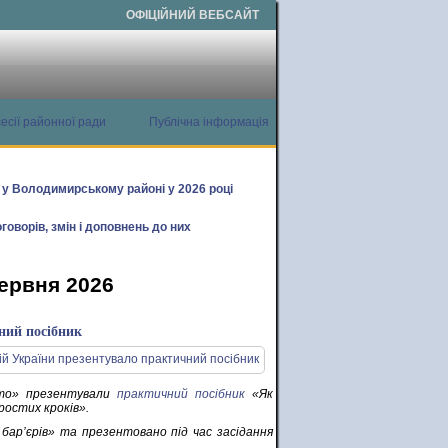
ОФІЦІЙНИЙ ВЕБСАЙТ
есії районної ради
Публічна інформація
х у Володимирському районі у 2026 році
говорів, змін і доповнень до них
червня 2026
ний посібник
сто» презентували
практичний посібник
«Як
ростих кроків».
бар’єрів» та презентовано під час засідання