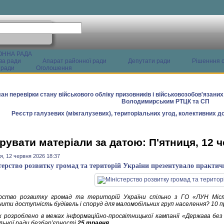
ОННА РАДА
ва ради
Апарат районної ради
Депутати ради
Рішенння с
 ради
Оголошення
ан перевірки стану військового обліку призовників і військовозобов'язани
Володимирським РТЦК та СП
Реєстр галузевих (міжгалузевих), територіальних угод, колективних до
рувати матеріали за датою: П'ятниця, 12 
я, 12 червня 2026 18:37
терство розвитку громад та територій України презентувало практич
ерство розвитку громад та територій України спільно з ГО «ЛУН Мі
чити доступність будівель і споруд для маломобільних груп населення? 10 п
к розроблено в межах інформаційно-просвітницької кампанії «Держава без 
льної ради безбар’єрності
25 травня
.