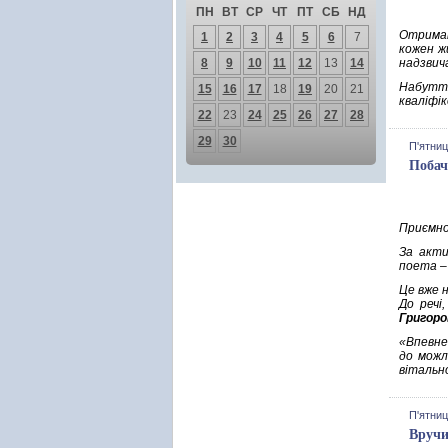
ПН
ВТ
СР
ЧТ
ПТ
СБ
НД
Отриман
1
2
3
4
5
6
7
кожен жи
8
9
10
11
12
13
14
надзвича
Набуття
15
16
17
18
19
20
21
кваліфі
22
23
24
25
26
27
28
29
30
П'ятниц
Побач
Приємно
За акти
поета –
Це вже н
До речі
Григоро
«Впевне
до можл
вітально
П'ятниц
Вручи