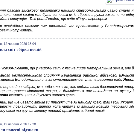
ня базової військової підготовки нашими співгромадянами давно стало не
тель нашої країни має бути готовим як із зброєю в руках захистити рідну д
йних ситуаціях. Такі реалії країни, що веде війну з агресором.
 необхідних навичок вже тривалий час організовано у Володимирсько
ковані інструктори.
я, 12 червня 2026 18:04
ила світ збірка поезій
 усвідомлювати, що у нашому світі є час не лише матеріальним речам, але 
вного безпосереднього сприяння начальника районної військової адмініс
 жителя Володимирщини, а за сумісництвом депутата районної ради
Яросл
е перша його збірка, яка побачила світ, але видана після багаторічної перер
, це не просто віршовані твори, а більшість з них покладена на музику 
вича
Іваничівщини, а й усього нашого краю.
ний, що ще багато віршів ви присвятите як нашому краю, так і всій Україн
ивості познайомити широкі кола читачів із вашими новими творчими зд
му слові та вручив автору перший примірник виданої поезії.
я, 12 червня 2026 17:28
ли почесні відзнаки