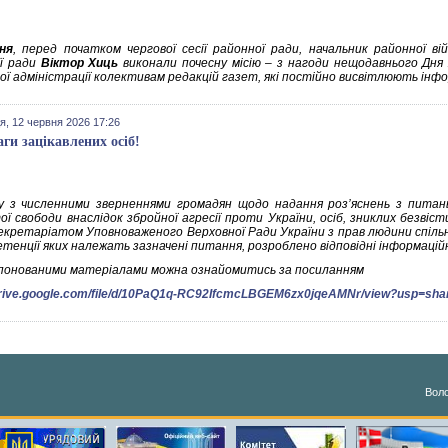
ня
, перед початком чергової сесії районної ради, начальник районної вій
ї ради
Віктор Хиць
виконали почесну місію – з нагоди нещодавнього Дня 
ої адміністрації колективам редакцій газет, які постійно висвітлюють ін
я, 12 червня 2026 17:26
аги зацікавлених осіб!
ку з численними зверненнями громадян щодо надання роз’яснень з питань 
ї свободи внаслідок збройної агресії проти України, осіб, зниклих безвіст
Секретаріатом Уповноваженого Верховної Ради України з прав людини спіль
етенції яких належать зазначені питання, розроблено відповідні інформацій
опонованими матеріалами можна ознайомитись за посиланням
/drive.google.com/file/d/10PaQ1q-RC92IfcmcLBGEM6zx0jqeAMNr/view?usp=sha
Воло