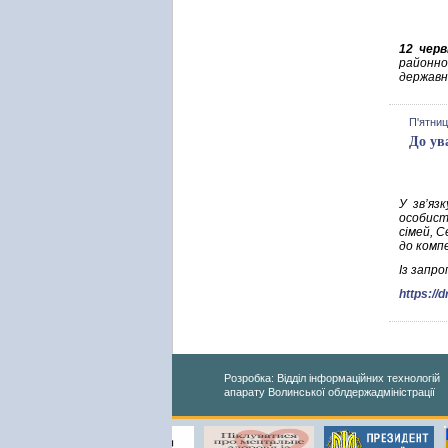
12 черв
районно
державн
П'ятниц
До ув
У зв’яз
особисто
сімей, 
до комп
Із запр
https:/
Розробка: Відділ інформаційних технологій
апарату Волинської облдержадміністрації