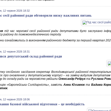
я, 12 червня 2026 18:32
ас сесії районної ради обговорили низку важливих питань
ня
під час чергової сесії районної ради депутатами було заслухано інф
су району до пожежонебезпечного періоду.
они ознайомились із виконанням районного бюджету за перший квартал 2026
я, 12 червня 2026 18:31
вся депутатський склад районної ради
тку сесійного засідання секретар Володимирської районної територіальної
іх про оновлення у депутатському корпусі – на заміну вибулим депутатам
ку
до складу ради за черговістю увійшли
Олександр Ребрук
та
Руслана Ром
кцію «Європейська Солідарність», замість
Анни Юхимюк
та
Вадима Корн
артюк
.
я, 12 червня 2026 18:06
ання базової військової підготовки – це необхідність