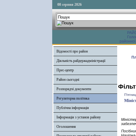
08 серпня 2026
РАЙ
Голо
районної
Відомості про район
Пл
Діяльність райдержадміністрації
Прес-центр
Район сьогодні
Фільт
Розпорядчі документи
П'ятниц
Регуляторна політика
Мініс
Публічна інформація
Інформація з установ району
Мініст
забезпе
Оголошення
Посібни
Націона