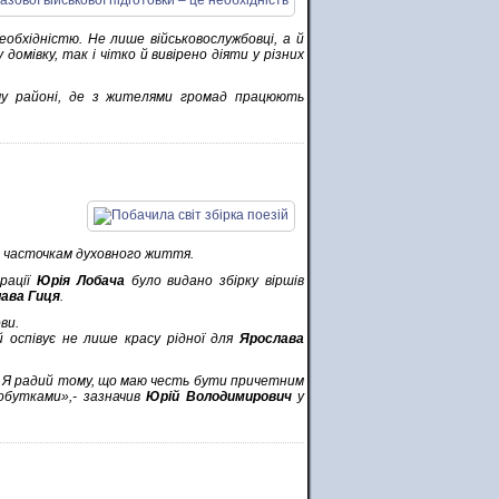
обхідністю. Не лише військовослужбовці, а й
омівку, так і чітко й вивірено діяти у різних
му районі, де з жителями громад працюють
й часточкам духовного життя.
трації
Юрія Лобача
було видано збірку віршів
ава Гиця
.
ви.
й оспівує не лише красу рідної для
Ярослава
і. Я радий тому, що маю честь бути причетним
обутками»,- зазначив
Юрій Володимирович
у