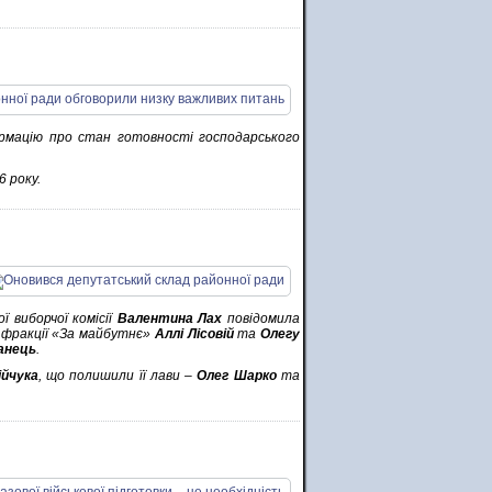
ормацію про стан готовності господарського
 року.
 виборчої комісії
Валентина Лах
повідомила
 фракції «За майбутнє»
Аллі Лісовій
та
Олегу
анець
.
ійчука
, що полишили її лави –
Олег Шарко
та