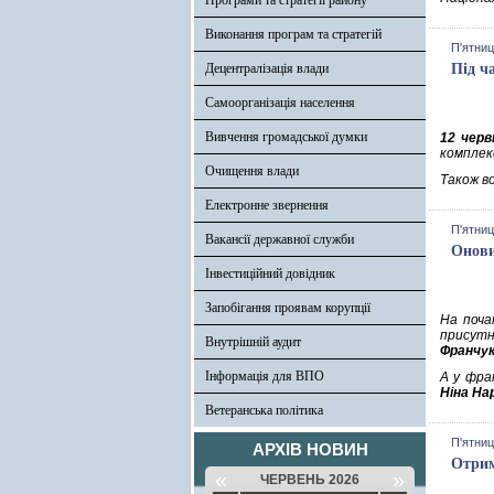
Програми та стратегії району
Виконання програм та стратегій
П'ятниц
Децентралізація влади
Під ч
Самоорганізація населення
Вивчення громадської думки
12 черв
комплек
Очищення влади
Також в
Електронне звернення
П'ятниц
Вакансії державної служби
Онови
Інвестиційний довідник
Запобігання проявам корупції
На поча
присутн
Внутрішній аудит
Франчу
Інформація для ВПО
А у фра
Ніна Н
Ветеранська політика
П'ятниц
АРХІВ НОВИН
Отрим
«
»
ЧЕРВЕНЬ 2026