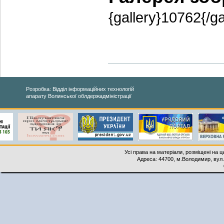
{gallery}10762{/ga
Розробка: Відділ інформаційних технологій
апарату Волинської облдержадміністрації
Усі права на матеріали, розміщені на 
Адреса: 44700, м.Володимир, вул. 