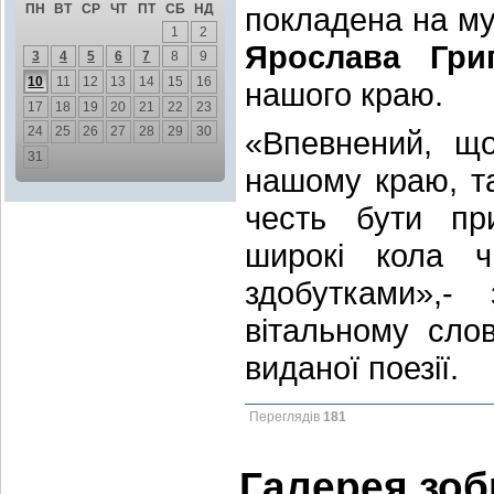
ПН
ВТ
СР
ЧТ
ПТ
СБ
НД
покладена на му
1
2
Ярослава Гри
3
4
5
6
7
8
9
10
11
12
13
14
15
16
нашого краю.
17
18
19
20
21
22
23
24
25
26
27
28
29
30
«Впевнений, що
31
нашому краю, та
честь бути пр
широкі кола ч
здобутками»,-
вітальному сло
виданої поезії.
Переглядів
181
Галерея зо