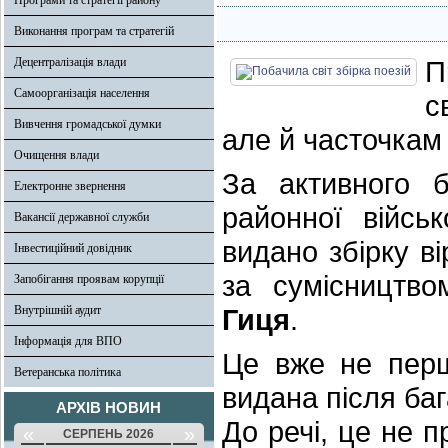
Програми та стратегії району
Виконання програм та стратегій
Децентралізація влади
П
Самоорганізація населення
с
Вивчення громадської думки
але й часточкам
Очищення влади
За активного б
Електронне звернення
районної військ
Вакансії державної служби
видано збірку в
Інвестиційний довідник
за сумісництв
Запобігання проявам корупції
Внутрішній аудит
Гиця
.
Інформація для ВПО
Це вже не перш
Ветеранська політика
видана після баг
АРХІВ НОВИН
До речі, це не п
«
»
СЕРПЕНЬ 2026