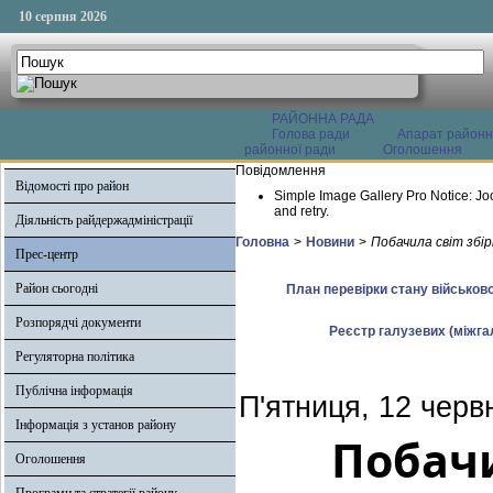
10 серпня 2026
РАЙОННА РАДА
Голова ради
Апарат районн
районної ради
Оголошення
Повідомлення
Відомості про район
Simple Image Gallery Pro Notice: Jo
and retry.
Діяльність райдержадміністрації
Головна
>
Новини
>
Побачила світ збір
Прес-центр
Район сьогодні
План перевірки стану військово
Розпорядчі документи
Реєстр галузевих (міжгал
Регуляторна політика
Публічна інформація
П'ятниця, 12 черв
Інформація з установ району
Побачи
Оголошення