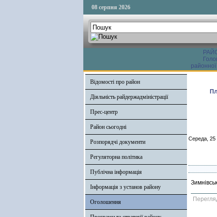
08 серпня 2026
РАЙ
Голо
районної
Відомості про район
Пл
Діяльність райдержадміністрації
Прес-центр
Район сьогодні
Середа, 25
Розпорядчі документи
Регуляторна політика
Публічна інформація
Зимнівсь
Інформація з установ району
Перегля
Оголошення