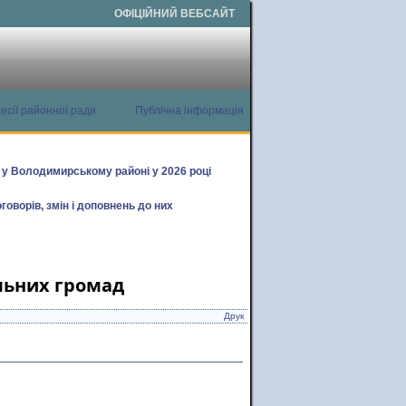
ОФІЦІЙНИЙ ВЕБСАЙТ
есії районної ради
Публічна інформація
х у Володимирському районі у 2026 році
говорів, змін і доповнень до них
льних громад
Друк