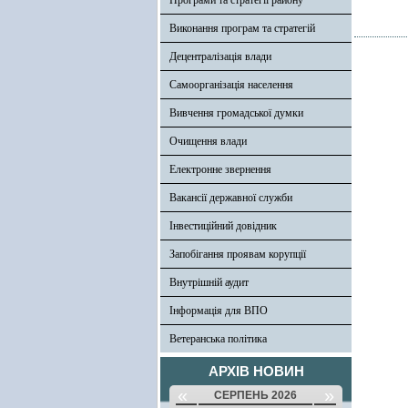
Програми та стратегії району
Виконання програм та стратегій
Децентралізація влади
Самоорганізація населення
Вивчення громадської думки
Очищення влади
Електронне звернення
Вакансії державної служби
Інвестиційний довідник
Запобігання проявам корупції
Внутрішній аудит
Інформація для ВПО
Ветеранська політика
АРХІВ НОВИН
«
»
СЕРПЕНЬ 2026