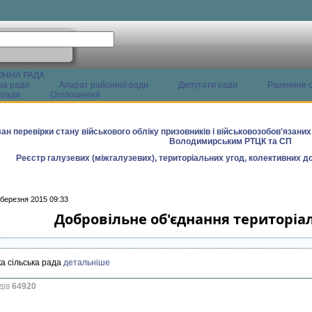
ОННА РАДА
ва ради
Апарат районної ради
Депутати ради
Рішенння с
 ради
Оголошення
ан перевірки стану військового обліку призовників і військовозобов'язани
Володимирським РТЦК та СП
Реєстр галузевих (міжгалузевих), територіальних угод, колективних до
 березня 2015 09:33
Добровільне об'єднання територіа
ка сільська рада
детальніше
дів
64920