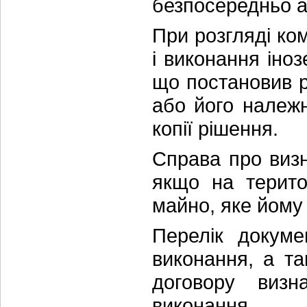
безпосередньо а
При розгляді ко
і виконання іно
що постановив р
або його належ
копії рішення.
Справа про визн
якщо на терито
майно, яке йому
Перелік докуме
виконання, а та
договору визн
виконання.