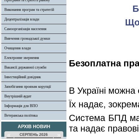
Програми та стратегії району
Б
Виконання програм та стратегій
Децентралізація влади
Що
Самоорганізація населення
Вивчення громадської думки
Очищення влади
Електронне звернення
Безоплатна пр
Вакансії державної служби
Інвестиційний довідник
Запобігання проявам корупції
В Україні можна
Внутрішній аудит
Їх надає, зокре
Інформація для ВПО
Система БПД має
Ветеранська політика
та надає правов
АРХІВ НОВИН
«
»
СЕРПЕНЬ 2026