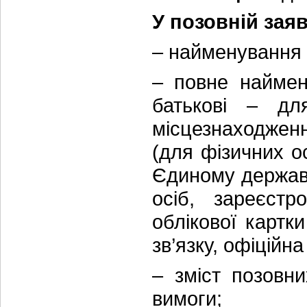
У позовній зая
– найменування а
– повне наймен
батькові – дл
місцезнаходженн
(для фізичних о
Єдиному державн
осіб, зареєстр
облікової картки
зв’язку, офіційн
– зміст позовн
вимоги;