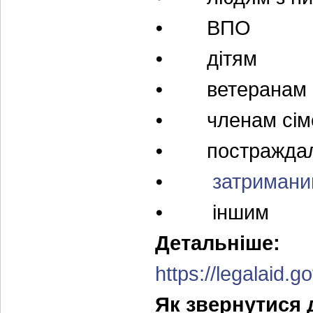
⦁ ВПО
⦁ дітям
⦁ ветеранам в
⦁ членам сімей 
⦁ постраждали
⦁
затримани
⦁ іншим
Детальніше:
https://legalaid
Як звернутися 