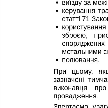
виїзду за межі
керування тр
статті 71 Зако
користуванн
зброєю, прис
споряджени
метальними сн
полювання.
При цьому, як
зазначені тимч
виконавця про
провадження.
Звертаємо уваг