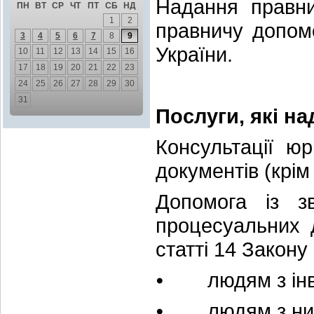
Надання правни
ПН
ВТ
СР
ЧТ
ПТ
СБ
НД
1
2
правничу допом
3
4
5
6
7
8
9
України.
10
11
12
13
14
15
16
17
18
19
20
21
22
23
24
25
26
27
28
29
30
31
Послуги, які н
Консультації ю
документів (крі
Допомога із з
процесуальних 
статті 14 Закон
⦁ людям з інв
⦁ людям з низ