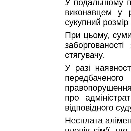
У подальшому п
виконавцем у р
сукупний розмір 
При цьому, сум
заборгованості
стягувачу.
У разі наявнос
передбаченого
правопорушення 
про адміністр
відповідного суд
Несплата алімен
членів сім’ї, щ