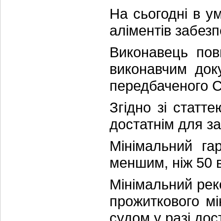
На сьогодні в у
аліментів забез
Виконавець пов
виконавчим док
передбаченого С
Згідно зі статт
достатнім для з
Мінімальний га
меншим, ніж 50 в
Мінімальний рек
прожиткового мі
судом у разі дос