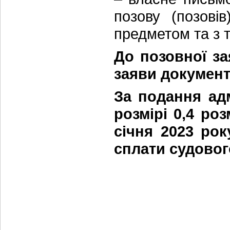
позову (позові
предметом та з т
До позовної за
заяви документі
За подання адм
розмірі 0,4 ро
січня 2023 рок
сплати судовог