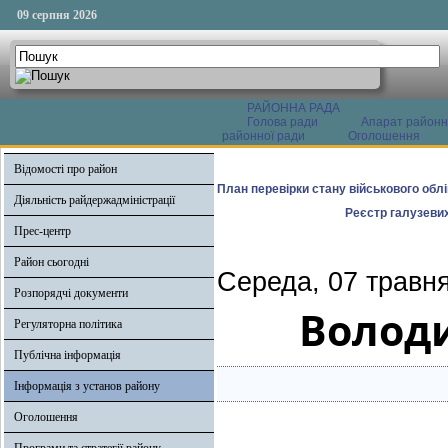
09 серпня 2026
РАЙОННА РАДА
Голова ради
Апарат районн
районної ради
Оголошення
Відомості про район
План перевірки стану військового обл
Діяльність райдержадміністрації
Реєстр галузевих
Прес-центр
Район сьогодні
Середа, 07 травня
Розпорядчі документи
Волод
Регуляторна політика
Публічна інформація
Інформація з установ району
Оголошення