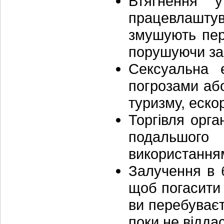
Втягнення 
працевлаштув
змушують пер
порушуючи зак
Сексуальна 
погрозами або
туризму, еско
Торгівля орг
подальшого 
використання
Залучення в 
щоб погасити
ви перебуваєт
поки не віддас