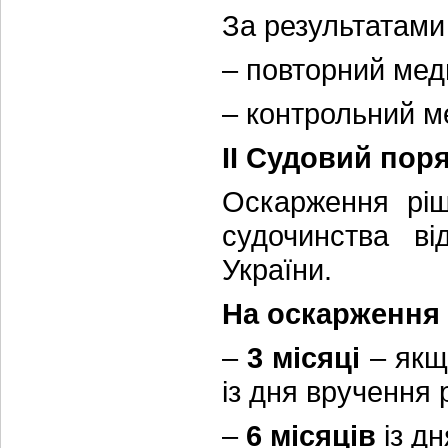
За результатами
– повторний мед
– контрольний м
ІІ Судовий пор
Оскарження ріш
судочинства ві
України.
На оскарження 
–
3 місяці
– якщо
із дня вручення
–
6 місяців
із д