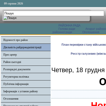
09 серпня 2026
РАЙОННА РАДА
Голова ради
Апарат районн
районної ради
Оголошення
Відомості про район
План перевірки стану військово
Діяльність райдержадміністрації
Реєстр галузевих (міжгал
Прес-центр
Район сьогодні
Четвер, 18 грудня
Розпорядчі документи
О
Регуляторна політика
Публічна інформація
Інформація з установ району
Оголошення
Но