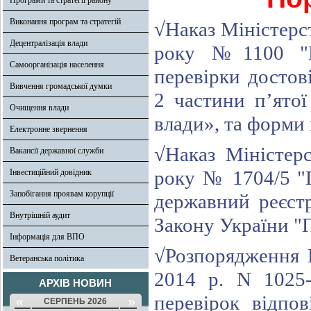
Програми та стратегії району
Виконання програм та стратегій
√Наказ Міністерст
Децентралізація влади
року №1100 "П
Самоорганізація населення
перевірки достов
Вивчення громадської думки
2 частини п’ято
Очищення влади
влади», та форми
Електронне звернення
√Наказ Міністер
Вакансії державної служби
року № 1704/5 "
Інвестиційний довідник
Запобігання проявам корупції
державний реєст
Внутрішній аудит
Закону України "
Інформація для ВПО
√Розпорядження К
Ветеранська політика
2014 р. N 1025
АРХІВ НОВИН
перевірок відпо
«
»
СЕРПЕНЬ 2026