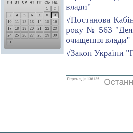
ПН
ВТ
СР
ЧТ
ПТ
СБ
НД
влади"
1
2
3
4
5
6
7
8
9
√Постанова Кабін
10
11
12
13
14
15
16
року № 563 "Деяк
17
18
19
20
21
22
23
24
25
26
27
28
29
30
очищення влади"
31
√Закон України "
Переглядів
138125
Останн