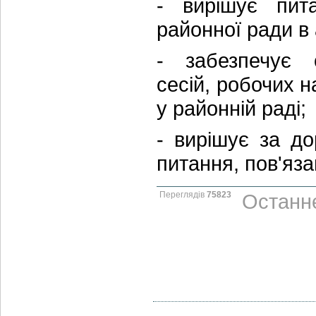
- вирішує пита
районної ради в 
- забезпечує о
сесій, робочих н
у районній раді;
- вирішує за до
питання, пов'язан
Переглядів
75823
Останнє