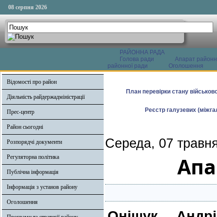
08 серпня 2026
РАЙОННА РАДА
Голова ради
Апарат районн
районної ради
Оголошення
Відомості про район
План перевірки стану військово
Діяльність райдержадміністрації
Реєстр галузевих (міжгал
Прес-центр
Район сьогодні
Середа, 07 травня
Розпорядчі документи
Апа
Регуляторна політика
Публічна інформація
Інформація з установ району
Оголошення
Оніщук Андр