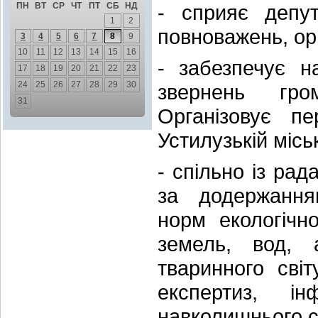
ПН
ВТ
СР
ЧТ
ПТ
СБ
НД
- сприяє депут
1
2
повноважень, орг
3
4
5
6
7
8
9
10
11
12
13
14
15
16
- забезпечує н
17
18
19
20
21
22
23
24
25
26
27
28
29
30
звернень гро
31
Організовує пе
Устилузькій місь
- спільно із рад
за додержання
норм екологічн
земель, вод, 
тваринного сві
експертиз, і
навколишнього 