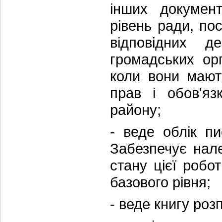
інших документ
рівень ради, по
відповідних д
громадських орг
коли вони мают
прав і обов'яз
району;
- веде облік п
Забезпечує нале
стану цієї робо
базового рівня;
- веде книгу роз