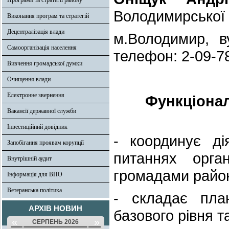
Програми та стратегії району
Володимирської 
Виконання програм та стратегій
Децентралізація влади
м.Володимир, в
Самоорганізація населення
телефон: 2-09-7
Вивчення громадської думки
Очищення влади
Електронне звернення
Функціонал
Вакансії державної служби
Інвестиційний довідник
- координує ді
Запобігання проявам корупції
питаннях орган
Внутрішній аудит
громадами райо
Інформація для ВПО
Ветеранська політика
- складає пла
АРХІВ НОВИН
базового рівня т
«
»
СЕРПЕНЬ 2026