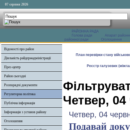
07 серпня 2026
РАЙОННА РАДА
Голова ради
Апарат районн
районної ради
Оголошення
Відомості про район
План перевірки стану військово
Діяльність райдержадміністрації
Реєстр галузевих (міжгал
Прес-центр
Район сьогодні
Фільтруват
Розпорядчі документи
Регуляторна політика
Четвер, 04
Публічна інформація
Інформація з установ району
Четвер, 04 черв
Оголошення
Подавай доку