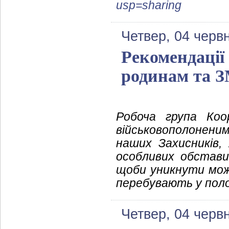
usp=sharing
Четвер, 04 черв
Рекомендації
родинам та 
Робоча група Коо
військовополонени
наших Захисників, 
особливих обстави
щоби уникнути можл
перебувають у полон
Четвер, 04 черв