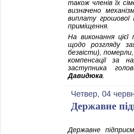
також членів їх сі
визначено механіз
виплату грошової 
приміщення.
На виконання цієї
щодо розгляду за
безвісти), померли,
компенсації за н
заступника голо
Давидюка
.
Четвер, 04 черв
Державне пі
Державне підприє