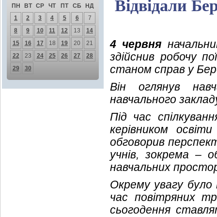
Відвідали Бе
ПН
ВТ
СР
ЧТ
ПТ
СБ
НД
1
2
3
4
5
6
7
8
9
10
11
12
13
14
4 червня
начальник
15
16
17
18
19
20
21
здійснив робочу по
22
23
24
25
26
27
28
станом справ у Бере
29
30
Він оглянув нав
навчального заклад
Під час спілкуван
керівником освіт
обговорив перспект
учнів, зокрема – о
навчальних простор
Окрему увагу було 
час повітряних тр
сьогодення ставля