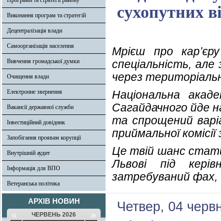
Програми та стратегії району
сухопутних в
Виконання програм та стратегій
Децентралізація влади
Самоорганізація населення
Мрієш про кар’єр
Вивчення громадської думки
спеціальність, але
через територіаль
Очищення влади
Електронне звернення
Національна акад
Сагайдачного йде н
Вакансії державної служби
та спрощений варі
Інвестиційний довідник
приймальної комісії 
Запобігання проявам корупції
Це твій шанс стати
Внутрішній аудит
Львові під кері
Інформація для ВПО
затребуваний фах, 
Ветеранська політика
АРХІВ НОВИН
Четвер, 04 черв
«
»
ЧЕРВЕНЬ 2026