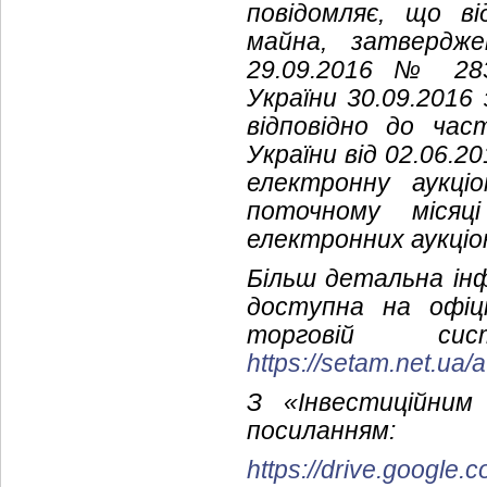
повідомляє, що ві
майна, затвердже
29.09.2016 № 283
України 30.09.2016
відповідно до ча
України від 02.06.
електронну аукц
поточному місяц
електронних аукціон
Більш детальна інф
доступна на офіц
торговій си
https://setam.net.ua/
З «Інвестиційни
посиланням:
https://drive.googl