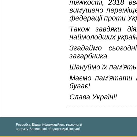
тяжкості, 2318 в
вимушено переміщен
федерації проти Укр
Також завдяки ді
наймолодших україн
Згадаймо сьогодн
загарбника.
Шануймо їх пам'ять 
Маємо пам'ятати 
буває!
Слава Україні!
Розробка: Відділ інформаційних технологій
апарату Волинської облдержадміністрації