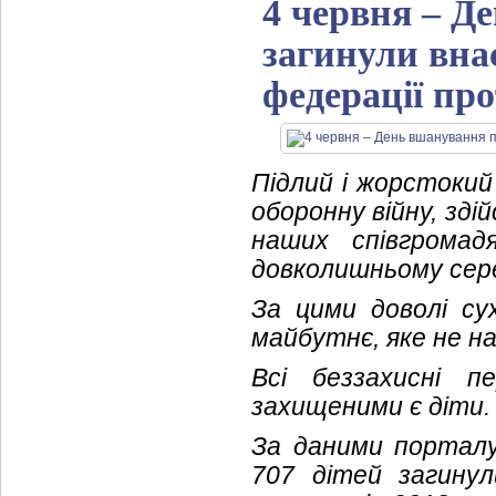
4 червня – Де
загинули внас
федерації пр
Підлий і жорстокий 
оборонну війну, зді
наших співгромад
довколишньому сер
За цими доволі сух
майбутнє, яке не н
Всі беззахисні 
захищеними є діти.
За даними порта
707 дітей загину