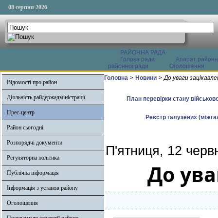
08 серпня 2026
РАЙОННА РАДА
Голова ради
Апарат районн
районної ради
Оголошення
Головна
>
Новини
>
До уваги зацікавле
Відомості про район
Діяльність райдержадміністрації
План перевірки стану військово
Прес-центр
Реєстр галузевих (міжгал
Район сьогодні
Розпорядчі документи
П'ятниця, 12 черв
Регуляторна політика
До ува
Публічна інформація
Інформація з установ району
Оголошення