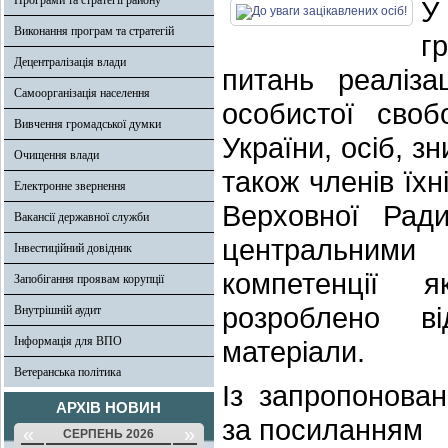
Програми та стратегії району
У
Виконання програм та стратегій
г
Децентралізація влади
питань реаліза
Самоорганізація населення
особистої своб
Вивчення громадської думки
України, осіб, з
Очищення влади
також членів їх
Електронне звернення
Верховної Рад
Вакансії державної служби
центральними
Інвестиційний довідник
компетенції 
Запобігання проявам корупції
розроблено від
Внутрішній аудит
Інформація для ВПО
матеріали.
Ветеранська політика
Із запропонова
АРХІВ НОВИН
за посиланням
«
»
СЕРПЕНЬ 2026