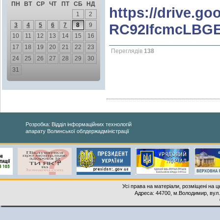
ПН
ВТ
СР
ЧТ
ПТ
СБ
НД
https://drive.go
1
2
RC92IfcmcLBGE
3
4
5
6
7
8
9
10
11
12
13
14
15
16
17
18
19
20
21
22
23
Переглядів
138
24
25
26
27
28
29
30
31
Розробка: Відділ інформаційних технологій
апарату Волинської облдержадміністрації
Усі права на матеріали, розміщені на 
Адреса: 44700, м.Володимир, вул. 