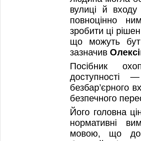
вулиці й входу
повноцінно ни
зробити ці ріше
що можуть бут
зазначив
Олексі
Посібник охо
доступності 
безбар’єрного вх
безпечного пер
Його головна ці
нормативні ви
мовою, що доз