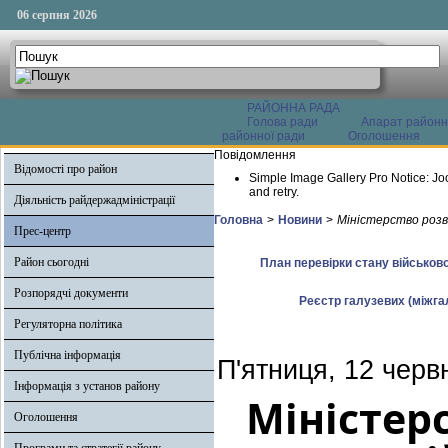
06 серпня 2026
РАЙОННА РАДА
Голова ради
Апарат районн
районної ради
Оголошення
Повідомлення
Відомості про район
Simple Image Gallery Pro Notice: Jo
and retry.
Діяльність райдержадміністрації
Головна
>
Новини
>
Міністерство розв
Прес-центр
Район сьогодні
План перевірки стану військово
Розпорядчі документи
Реєстр галузевих (міжгал
Регуляторна політика
Публічна інформація
П'ятниця, 12 черв
Інформація з установ району
Міністер
Оголошення