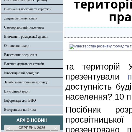
територі
Програми та стратегії району
Виконання програм та стратегій
пра
Децентралізація влади
Самоорганізація населення
Вивчення громадської думки
Очищення влади
Електронне звернення
та територій 
Вакансії державної служби
Інвестиційний довідник
презентували
п
Запобігання проявам корупції
доступність буд
Внутрішній аудит
населення? 10 п
Інформація для ВПО
Посібник роз
Ветеранська політика
просвітницької
АРХІВ НОВИН
«
»
презентовано п
СЕРПЕНЬ 2026