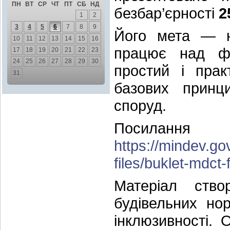
ПН
ВТ
СР
ЧТ
ПТ
СБ
НД
безбар’єрності
2
1
2
3
4
5
6
7
8
9
Його мета — на
10
11
12
13
14
15
16
працює над фо
17
18
19
20
21
22
23
24
25
26
27
28
29
30
простий і прак
31
базових принци
споруд.
Посила
https://mindev.go
files/buklet-mdct-
Матеріал ств
будівельних но
інклюзивності.