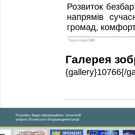
Розвиток безбар
напрямів сучас
громад, комфорт
Переглядів
140
Галерея зо
{gallery}10766{/ga
Розробка: Відділ інформаційних технологій
апарату Волинської облдержадміністрації