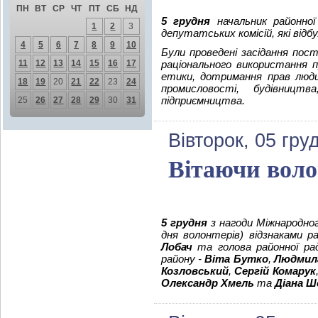
ПН
ВТ
СР
ЧТ
ПТ
СБ
НД
5 грудня
начальник районної 
1
2
3
депутатських комісій, які відбу
4
5
6
7
8
9
10
Були проведені засідання пост
11
12
13
14
15
16
17
раціонального використання п
етики, дотримання прав люди
18
19
20
21
22
23
24
промисловості, будівницт
підприємництва.
25
26
27
28
29
30
31
Вівторок, 05 гру
Вітаючи воло
5 грудня
з нагоди Міжнародного
дня волонтерів) відзнаками ра
Лобач
та голова районної р
району -
Віта Бутко
,
Людмил
Козловський
,
Сергій Комарук
Олександр Хмель
та
Діана Ш