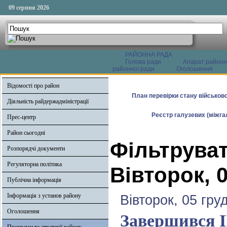
09 серпня 2026
РАЙОННА РАДА
Голова ради
Апарат районн
районної ради
Оголошення
Відомості про район
План перевірки стану військово
Діяльність райдержадміністрації
Реєстр галузевих (міжгал
Прес-центр
Район сьогодні
Фільтруват
Розпорядчі документи
Регуляторна політика
Вівторок, 
Публічна інформація
Інформація з установ району
Вівторок, 05 гру
Оголошення
Завершився І