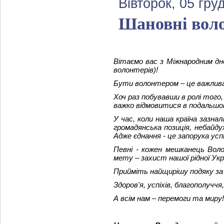
Вівторок, 05 гру
Шановні воло
Вітаємо вас з Міжнародним дне
волонтерів)!
Бути волонтером – це важлива і
Хоч раз побувавши в ролі того
важко відмовитися в подальшо
У час, коли наша країна зазн
громадянська позиція, небайд
Адже єднання - це запорука успі
Певні - кожен мешканець Волод
мету – захист нашої рідн
Прийміть найщирішу подяку за
Здоров'я, успіхів, благополучч
А всім нам – перемоги та миру!