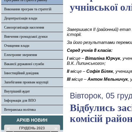
Програми та стратегії району
учнівської олі
Виконання програм та стратегій
Децентралізація влади
Самоорганізація населення
Завершився ІІ (районний) етап В
історії.
Вивчення громадської думки
За його результатами перемог
Очищення влади
Серед учнів 8 класів:
Електронне звернення
І
місце –
Віталіна Юрчук
, уче
В.К. Липинського»;
Вакансії державної служби
ІІ
місце –
Софія Біляк
, учениц
Інвестиційний довідник
ІІІ
місце –
Антон Мельничук
,
Запобігання проявам корупції
Внутрішній аудит
Вівторок, 05 гру
Інформація для ВПО
Відбулись за
Ветеранська політика
комісій райо
АРХІВ НОВИН
«
»
ГРУДЕНЬ 2023