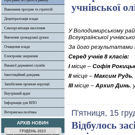
Програми та стратегії району
учнівської о
Виконання програм та стратегій
Децентралізація влади
Самоорганізація населення
У Володимирському рай
Всеукраїнської учнівськ
Вивчення громадської думки
За його результатами 
Очищення влади
Серед учнів 8 класів:
Електронне звернення
І
місце –
Софія Рокиць
Вакансії державної служби
Інвестиційний довідник
ІІ
місце –
Максим Рудь
,
Запобігання проявам корупції
ІІІ
місце –
Архип Динь
,
Внутрішній аудит
Інформація для ВПО
П'ятниця, 15 гру
Ветеранська політика
Відбулось зас
АРХІВ НОВИН
«
»
ГРУДЕНЬ 2023