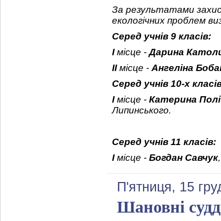
За результатами захис
екологічних проблем ви
Серед учнів 9 класів:
І
місце -
Дарина Катол
ІІ
місце -
Ангеліна Боба
Серед учнів 10-х класів
І
місце -
Катерина Пол
Липинського.
Серед учнів 11 класів:
І
місце -
Богдан Савчук
П'ятниця, 15 гру
Шановні судд