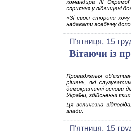
командира ІІІ Окремо
сприяння у підвищені б
«Зі своєї сторони хочу
надавати всебічну доп
П'ятниця, 15 гру
Вітаючи із п
Провадження об'єктив
рішень, які слугуват
демократичні основи д
України, здійснення яки
Ця величезна відповіда
влади.
П'ятниця, 15 гру