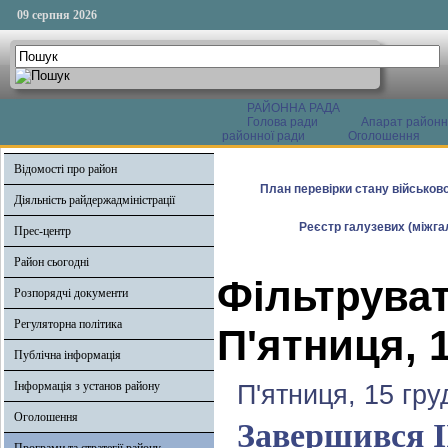
09 серпня 2026
РАЙОННА РАДА
Голова ради
Апарат районн
районної ради
Оголошення
Відомості про район
План перевірки стану військово
Діяльність райдержадміністрації
Реєстр галузевих (міжгал
Прес-центр
Район сьогодні
Фільтруват
Розпорядчі документи
Регуляторна політика
П'ятниця, 
Публічна інформація
Інформація з установ району
П'ятниця, 15 гру
Оголошення
Завершився І