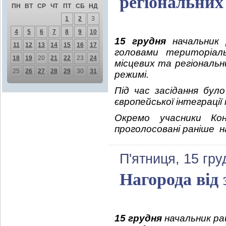
регіональних
ПН
ВТ
СР
ЧТ
ПТ
СБ
НД
1
2
3
4
5
6
7
8
9
10
15 грудня
начальник р
11
12
13
14
15
16
17
головами територіаль
18
19
20
21
22
23
24
місцевих та регіональн
25
26
27
28
29
30
31
режимі.
Під час засідання бул
європейської інтеграці
Окремо учасники Кон
проголосовані раніше н
П'ятниця, 15 гру
Нагорода від
15 грудня
начальник рай