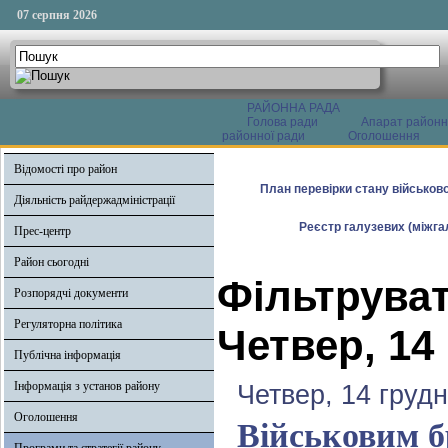
07 серпня 2026
РАЙОННА РАДА
Голова ради
Апарат районн
районної ради
Оголошення
Відомості про район
План перевірки стану військово
Діяльність райдержадміністрації
Реєстр галузевих (міжгал
Прес-центр
Район сьогодні
Фільтруват
Розпорядчі документи
Регуляторна політика
Четвер, 14
Публічна інформація
Інформація з установ району
Четвер, 14 груд
Оголошення
Військовим б