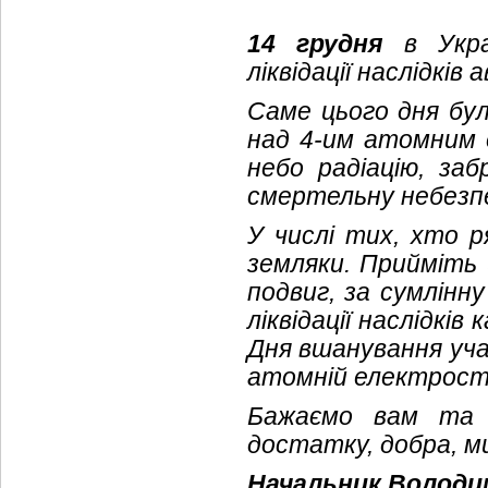
14 грудня
в Украї
ліквідації наслідків
Саме цього дня бу
над 4-им атомним е
небо радіацію, за
смертельну небезпе
У числі тих, хто р
земляки. Прийміть 
подвиг, за сумлінн
ліквідації наслідкі
Дня вшанування учасн
атомній електроста
Бажаємо вам та в
достатку, добра, м
Начальник Володи