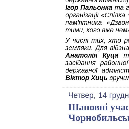
державної адмініст
Ігор Пальонка
та г
організації «Спілк
пам'ятника «Дзво
тими, кого вже нема
У числі тих, хто р
земляки. Для відзна
Анатолія Куца
т
засідання районно
державної адмініс
Віктор Хиць
вручил
Четвер, 14 груд
Шановні учасн
Чорнобильсь