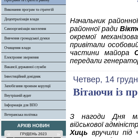
Програми та стратегії району
Виконання програм та стратегій
Начальник районної
Децентралізація влади
районної ради
Вікт
Самоорганізація населення
окремої механізов
Вивчення громадської думки
привітали особовий
Очищення влади
частини майора
Електронне звернення
передали генерато
Вакансії державної служби
Інвестиційний довідник
Четвер, 14 груд
Запобігання проявам корупції
Вітаючи із п
Внутрішній аудит
Інформація для ВПО
Ветеранська політика
З нагоди Дня міс
військової адмініст
АРХІВ НОВИН
Хиць
вручили під 
«
»
ГРУДЕНЬ 2023