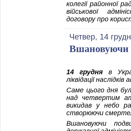
колегії районної р
військової адмін
договору про корис
Четвер, 14 груд
Вшановуючи п
14 грудня
в Украї
ліквідації наслідків
Саме цього дня бу
над четвертим ат
викидав у небо ра
створюючи смертел
Вшановуючи подви