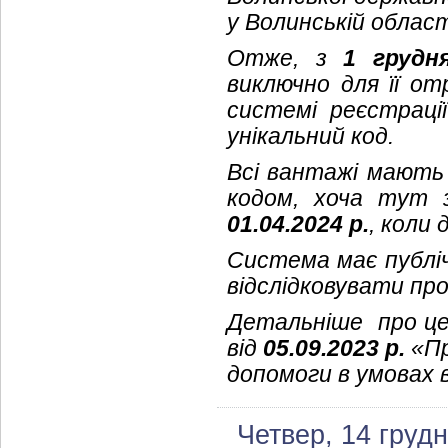
у Волинській облас
Отже, з
1 грудн
виключно для її от
системі реєстраці
унікальний код.
Всі вантажі мають 
кодом, хоча тут 
01.04.2024 р.
, коли
Система має публі
відслідковувати пр
Детальніше про це 
від
05.09.2023 р.
«Пр
допомоги в умовах 
Четвер, 14 груд