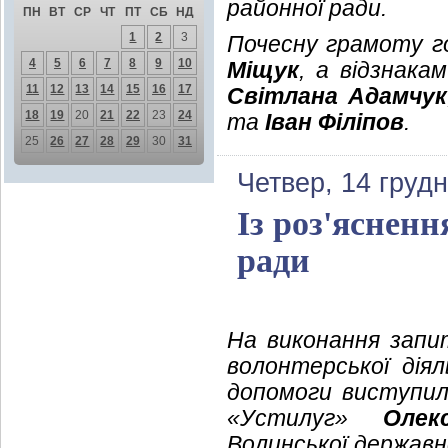
районної ради.
ПН
ВТ
СР
ЧТ
ПТ
СБ
НД
1
2
3
Почесну грамоту г
4
5
6
7
8
9
10
Міщук
, а відзнака
11
12
13
14
15
16
17
Світлана
Адамчук
18
19
20
21
22
23
24
та
Іван Філіпов
.
25
26
27
28
29
30
31
Четвер, 14 груд
Із роз'ясненн
ради
На виконання запит
волонтерської дія
допомоги виступил
«Устилуг»
Олек
Волинської державн