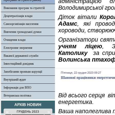
адміністрацією 
Програми та стратегії району
Володимирської гро
Виконання програм та стратегій
Діток вітали
Коро
Децентралізація влади
Адамс
, які прово
Самоорганізація населення
хороводи, створюю
Вивчення громадської думки
Організатори свят
Очищення влади
учням ліцею
, З
Електронне звернення
Католику
за сприя
Вакансії державної служби
Волинська птахоф
Інвестиційний довідник
Запобігання проявам корупції
П'ятниця, 22 грудня 2023 09:27
Шановні працівники енергетично
Внутрішній аудит
Інформація для ВПО
Від всього серця в
Ветеранська політика
енергетика.
АРХІВ НОВИН
Ваша наполеглива п
«
»
ГРУДЕНЬ 2023