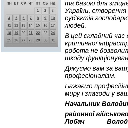
та базою для зміцн
ПН
ВТ
СР
ЧТ
ПТ
СБ
НД
України, створення
1
2
3
суб’єктів господа
4
5
6
7
8
9
10
людей.
11
12
13
14
15
16
17
18
19
20
21
22
23
24
В цей складний час 
25
26
27
28
29
30
31
критичної інфрастр
робота не дозволи
шкоду функціонуван
Дякуємо вам за ваш
професіоналізм.
Бажаємо професійних
миру і злагоди у ва
Начальник Володи
районної військово
Лобач
Володи