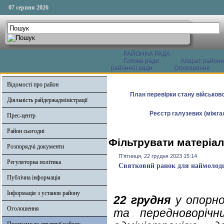
07 серпня 2026
РАЙОННА РАДА
Голова ради
Апарат районн
районної ради
Оголошення
Відомості про район
План перевірки стану військово
Діяльність райдержадміністрації
Реєстр галузевих (міжгал
Прес-центр
Район сьогодні
Фільтрувати матеріал
Розпорядчі документи
П'ятниця, 22 грудня 2023 15:14
Регуляторна політика
Святковий ранок для наймоло
Публічна інформація
Інформація з установ району
22 грудня
у опорно
Оголошення
та передноворічн