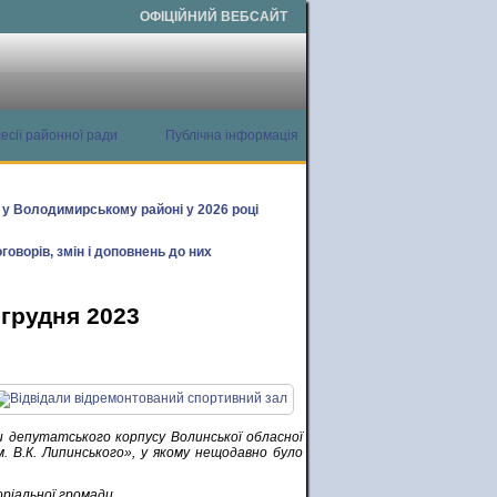
ОФІЦІЙНИЙ ВЕБСАЙТ
есії районної ради
Публічна інформація
х у Володимирському районі у 2026 році
говорів, змін і доповнень до них
 грудня 2023
 депутатського корпусу Волинської обласної
м. В.К. Липинського», у якому нещодавно було
іальної громади.