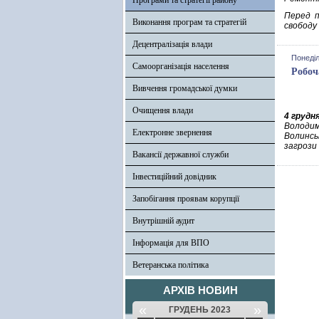
Програми та стратегії району
Перед п
Виконання програм та стратегій
свободу 
Децентралізація влади
Понеділ
Самоорганізація населення
Робоч
Вивчення громадської думки
Очищення влади
4 грудн
Володим
Електронне звернення
Волинсь
загрози 
Вакансії державної служби
Інвестиційний довідник
Запобігання проявам корупції
Внутрішній аудит
Інформація для ВПО
Ветеранська політика
АРХІВ НОВИН
«
»
ГРУДЕНЬ 2023