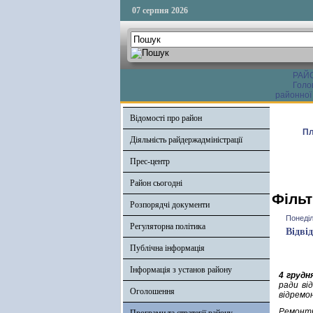
07 серпня 2026
РАЙ
Голо
районної
Відомості про район
Пл
Діяльність райдержадміністрації
Прес-центр
Район сьогодні
Фільт
Розпорядчі документи
Понеділ
Регуляторна політика
Відві
Публічна інформація
Інформація з установ району
4 грудн
ради ві
Оголошення
відремо
Ремонтн