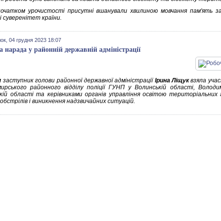
очатком урочистості присутні вшанували хвилиною мовчання пам'ять за
і суверенітет країни.
ок, 04 грудня 2023 18:07
а нарада у районній державній адміністрації
я
заступник голови районної державної адміністрації
Ірина Ліщук
взяла учас
ирського районного відділу поліції ГУНП у Волинській області, Волод
кій області та керівниками органів управління освітою територіальних
обстрілів і виникнення надзвичайних ситуацій.