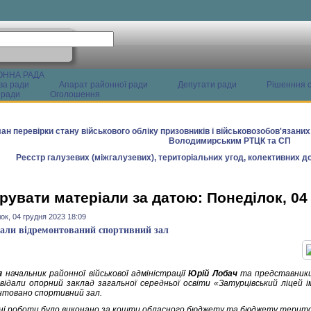
ОННА РАДА
ва ради
Апарат районної ради
Депутати ради
Рішенння с
 ради
Оголошення
ан перевірки стану військового обліку призовників і військовозобов'язани
Володимирським РТЦК та СП
Реєстр галузевих (міжгалузевих), територіальних угод, колективних до
рувати матеріали за датою: Понеділок, 04
ок, 04 грудня 2023 18:09
дали відремонтований спортивний зал
я
начальник районної військової адміністрації
Юрій Лобач
та представники
двідали опорний заклад загальної середньої освіти «Затурцівський ліцей і
нтовано спортивний зал.
і роботи було виконано за кошти обласного бюджету та бюджету територ