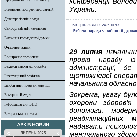
конференції Володи
Програми та стратегії району
України.
Виконання програм та стратегій
Децентралізація влади
Вівторок, 29 липня 2025 15:40
Самоорганізація населення
Робоча нарада у районній держав
Вивчення громадської думки
Очищення влади
29 липня
начальник
Електронне звернення
провів нараду і
адміністрації, д
Вакансії державної служби
щотижневої операт
Інвестиційний довідник
начальника обласної
Запобігання проявам корупції
Зокрема, увагу бу
Внутрішній аудит
охорони здоров’я 
Інформація для ВПО
допомоги, модерн
Ветеранська політика
реабілітаційних
АРХІВ НОВИН
надавати психолог
«
»
ментального здоров
ЛИПЕНЬ 2025