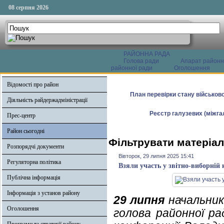
08 серпня 2026
РАЙОННА РАДА
Голова ради
Апарат районн
районної ради
Оголошення
Відомості про район
План перевірки стану військово
Діяльність райдержадміністрації
Реєстр галузевих (міжгал
Прес-центр
Район сьогодні
Фільтрувати матеріал
Розпорядчі документи
Вівторок, 29 липня 2025 15:41
Регуляторна політика
Взяли участь у звітно-виборній 
Публічна інформація
Інформація з установ району
29 липня
начальник 
Оголошення
голова районної р