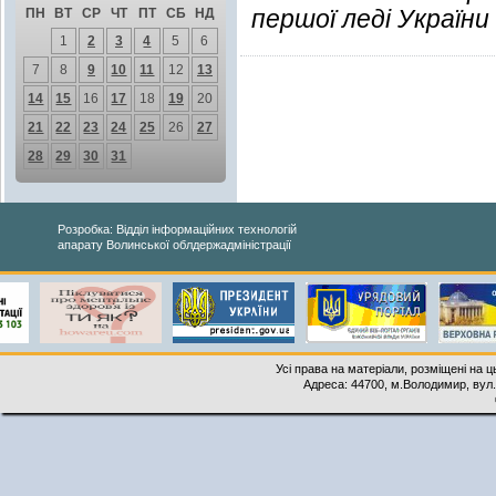
першої леді України
ПН
ВТ
СР
ЧТ
ПТ
СБ
НД
1
2
3
4
5
6
7
8
9
10
11
12
13
14
15
16
17
18
19
20
21
22
23
24
25
26
27
28
29
30
31
Розробка: Відділ інформаційних технологій
апарату Волинської облдержадміністрації
Усі права на матеріали, розміщені на 
Адреса: 44700, м.Володимир, вул. 