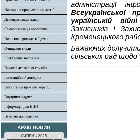
Програми та стратегії району
адміністрації і
Виконання програм та стратегій
Всеукраїнської п
українській війні
Децентралізація влади
Захисників і Зах
Самоорганізація населення
Кременецького райо
Вивчення громадської думки
Бажаючих долучити
Очищення влади
сільських рад щодо у
Електронне звернення
Вакансії державної служби
Інвестиційний довідник
Запобігання проявам корупції
Внутрішній аудит
Інформація для ВПО
Ветеранська політика
АРХІВ НОВИН
«
»
ЛИПЕНЬ 2025