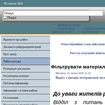
08 серпня 2026
РАЙОННА РАДА
Голова ради
Апарат районн
районної ради
Оголошення
Відомості про район
План перевірки стану військово
Діяльність райдержадміністрації
Реєстр галузевих (міжгал
Прес-центр
Район сьогодні
Фільтрувати матеріал
Розпорядчі документи
Вівторок, 22 липня 2025 11:10
Регуляторна політика
Відділ з питань ветеранської по
Публічна інформація
Інформація з установ району
До уваги жителів 
Оголошення
Відділ з питань 