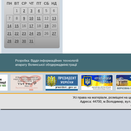
ПН
ВТ
СР
ЧТ
ПТ
СБ
НД
1
2
3
4
5
6
7
8
9
10
11
12
13
14
15
16
17
18
19
20
21
22
23
24
25
26
27
28
29
30
31
Розробка: Відділ інформаційних технологій
апарату Волинської облдержадміністрації
Усі права на матеріали, розміщені на 
Адреса: 44700, м.Володимир, вул. 