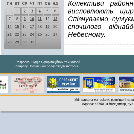
Колективи районно
ПН
ВТ
СР
ЧТ
ПТ
СБ
НД
висловлюють щирі
1
2
3
4
5
6
Співчуваємо, сумує
7
8
9
10
11
12
13
спочилого відна
14
15
16
17
18
19
20
Небесному.
21
22
23
24
25
26
27
28
29
30
31
Розробка: Відділ інформаційних технологій
апарату Волинської облдержадміністрації
Усі права на матеріали, розміщені на 
Адреса: 44700, м.Володимир, вул. 