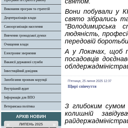
святом.
Програми та стратегії району
Виконання програм та стратегій
Вони побували у К
свято зібрались 
Децентралізація влади
"Володимирська ст
Самоорганізація населення
людяність, професі
Вивчення громадської думки
передовій боротьби 
Очищення влади
А у Локачах, щоб 
Електронне звернення
посадовців доєднав
Вакансії державної служби
облдержадміністрац
Інвестиційний довідник
Запобігання проявам корупції
П'ятниця, 25 липня 2025 12:37
Щирі співчуття
Внутрішній аудит
Інформація для ВПО
З глибоким сумом 
Ветеранська політика
колишній завідув
АРХІВ НОВИН
райдержадміністрац
«
»
ЛИПЕНЬ 2025