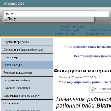
09 серпня 2026
РАЙОННА РАДА
Голова ради
Апарат районн
районної ради
Оголошення
Відомості про район
План перевірки стану військово
Діяльність райдержадміністрації
Реєстр галузевих (міжгал
Прес-центр
Район сьогодні
Фільтрувати матеріал
Розпорядчі документи
П'ятниця, 25 липня 2025 18:34
Регуляторна політика
У Володимирському районі сього
Публічна інформація
Інформація з установ району
Начальник районної
Оголошення
районної ради
Вікт