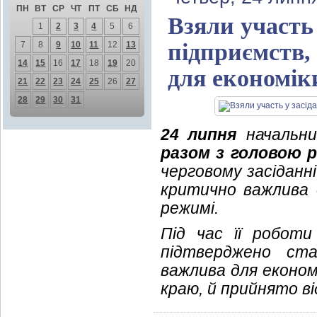
ПН
ВТ
СР
ЧТ
ПТ
СБ
НД
Взяли участь 
1
2
3
4
5
6
підприємств,
7
8
9
10
11
12
13
14
15
16
17
18
19
20
для економік
21
22
23
24
25
26
27
28
29
30
31
24 липня
начальник
разом з головою 
черговому засіданні
критично важлива 
режимі.
Під час її роботи
підтверджено ста
важлива для економ
краю, й прийнято ві