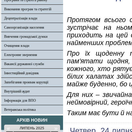
Програми та стратегії району
Виконання програм та стратегій
Протягом всього 
Децентралізація влади
зустрічає на ньом
Самоорганізація населення
приходить на цей 
Вивчення громадської думки
найменших проблема
Очищення влади
Про їх щоденну 
Електронне звернення
пам'ятати щодня,
Вакансії державної служби
кожного, хто рятує
Інвестиційний довідник
білих халатах зді
Запобігання проявам корупції
майже буденно, бо ц
Внутрішній аудит
Для них – звичайна
Інформація для ВПО
неймовірний, героїч
Ветеранська політика
Таким має бути й н
АРХІВ НОВИН
«
»
ЛИПЕНЬ 2025
Четвер, 24 липн