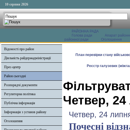
10 серпня 2026
РАЙОННА РАДА
Голова ради
Апарат районн
районної ради
Оголошення
Відомості про район
План перевірки стану військово
Діяльність райдержадміністрації
Реєстр галузевих (міжгал
Прес-центр
Район сьогодні
Фільтруват
Розпорядчі документи
Регуляторна політика
Четвер, 24
Публічна інформація
Інформація з установ району
Четвер, 24 липн
Оголошення
Почесні відз