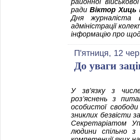
районної військово
ради
Віктор Хиць
Дня журналіста в
адміністрації коле
інформацію про що
П'ятниця, 12 че
До уваги заці
У зв’язку з числ
роз’яснень з питан
особистої свободи 
зниклих безвісти за
Секретаріатом Уп
людини спільно з
компетенції яких н