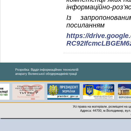
інформаційно-роз’я
Із запропонова
посиланням
https://drive.google
RC92IfcmcLBGEM6z
Розробка: Відділ інформаційних технологій
апарату Волинської облдержадміністрації
Усі права на матеріали, розміщені на 
Адреса: 44700, м.Володимир, вул. 