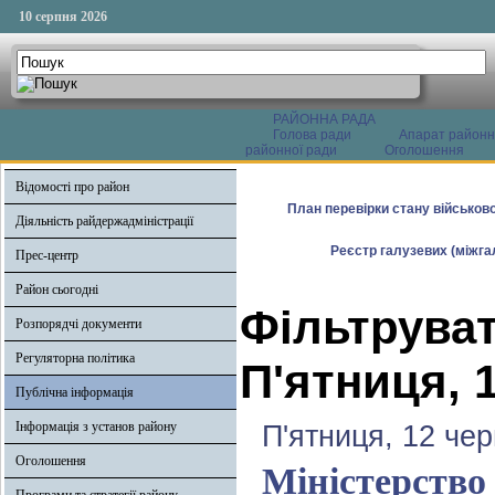
10 серпня 2026
РАЙОННА РАДА
Голова ради
Апарат районн
районної ради
Оголошення
Відомості про район
План перевірки стану військово
Діяльність райдержадміністрації
Реєстр галузевих (міжгал
Прес-центр
Район сьогодні
Фільтруват
Розпорядчі документи
Регуляторна політика
П'ятниця, 
Публічна інформація
Інформація з установ району
П'ятниця, 12 че
Оголошення
Міністерство