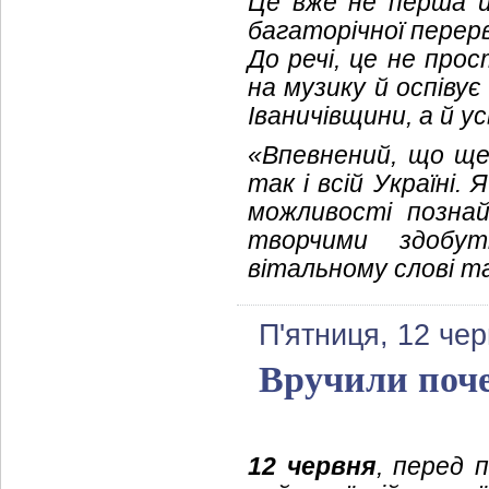
Це вже не перша йо
багаторічної перер
До речі, це не про
на музику й оспівує
Іваничівщини, а й у
«Впевнений, що ще
так і всій Україні
можливості позна
творчими здобут
вітальному слові та
П'ятниця, 12 че
Вручили поче
12 червня
, перед 