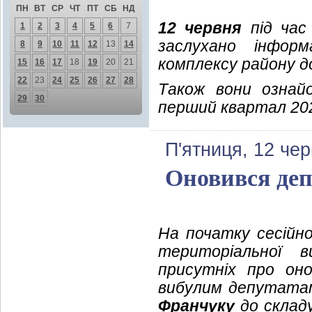
ПН
ВТ
СР
ЧТ
ПТ
СБ
НД
12 червня
під час 
1
2
3
4
5
6
7
заслухано інфор
8
9
10
11
12
13
14
комплексу району д
15
16
17
18
19
20
21
22
23
24
25
26
27
28
Також вони ознай
29
30
перший квартал 202
П'ятниця, 12 че
Оновився деп
На початку сесійно
територіальної в
присутніх про он
вибулим депутата
Франчуку
до склад