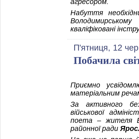
агресором.
Набуття необхідн
Володимирському
кваліфіковані інстр
П'ятниця, 12 че
Побачила світ
Приємно усвідом
матеріальним речам
За активного без
військової адмініс
поета – жителя В
районної ради
Ярос