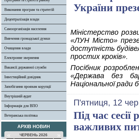
Програми та стратегії району
України през
Виконання програм та стратегій
Децентралізація влади
Самоорганізація населення
Міністерство розв
Вивчення громадської думки
«ЛУН Місто» през
доступність будіве
Очищення влади
простих кроків».
Електронне звернення
Посібник розроблен
Вакансії державної служби
«Держава без бар
Інвестиційний довідник
Національної ради 
Запобігання проявам корупції
Внутрішній аудит
П'ятниця, 12 че
Інформація для ВПО
Під час сесії
Ветеранська політика
важливих пи
АРХІВ НОВИН
«
»
ЧЕРВЕНЬ 2026