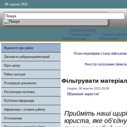
08 серпня 2026
РАЙОННА РАДА
Голова ради
Апарат районн
районної ради
Оголошення
Відомості про район
План перевірки стану військово
Діяльність райдержадміністрації
Реєстр галузевих (міжгал
Прес-центр
Район сьогодні
Фільтрувати матеріал
Розпорядчі документи
Неділя, 08 жовтня 2023 09:09
Регуляторна політика
Шановні юристи!
Публічна інформація
Інформація з установ району
Прийміть наші щирі
Оголошення
юриста, яке об’єдну