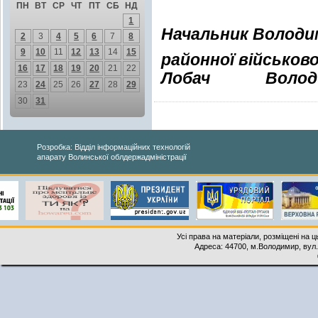
ПН
ВТ
СР
ЧТ
ПТ
СБ
НД
1
Начальник Володи
2
3
4
5
6
7
8
9
10
11
12
13
14
15
районної військово
16
17
18
19
20
21
22
Лобач
Волод
23
24
25
26
27
28
29
30
31
Розробка: Відділ інформаційних технологій
апарату Волинської облдержадміністрації
Усі права на матеріали, розміщені на 
Адреса: 44700, м.Володимир, вул. 