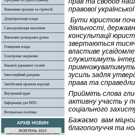
прав та свобод наш
Програми та стратегії району
правової українсько
Виконання програм та стратегій
Бути юристом почес
Децентралізація влади
діяльності, державн
Самоорганізація населення
консультації юрист
Вивчення громадської думки
звертаються тисячі
Очищення влади
властиве усвідомлен
Електронне звернення
служитимуть інтере
примножуватимуть с
Вакансії державної служби
зусиль задля утвер
Інвестиційний довідник
права та справедли
Запобігання проявам корупції
Прийміть слова глиб
Внутрішній аудит
активну участь у п
Інформація для ВПО
соціального захист
Ветеранська політика
Бажаємо вам міцног
АРХІВ НОВИН
благополуччя та но
«
»
ЖОВТЕНЬ 2023