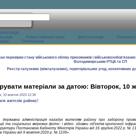
ОННА РАДА
ва ради
Апарат районної ради
Депутати ради
Рішенння с
 ради
Оголошення
ан перевірки стану військового обліку призовників і військовозобов'язани
Володимирським РТЦК та СП
Реєстр галузевих (міжгалузевих), територіальних угод, колективних до
рувати матеріали за датою: Вівторок, 10 
к, 10 жовтня 2023 12:38
аги жителів району!
 державна адміністрація нагадує жителям району про заборону пров
ції та соціальних мережах фото- і відео- зйомки об'єктів критичної інфр
руктури Постановою Кабінету Міністрів України від 16 грудня 2022 р. № 1
в України від 9 жовтня 2020 р. № 1109».