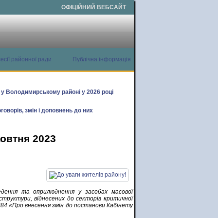
ОФІЦІЙНИЙ ВЕБСАЙТ
есії районної ради
Публічна інформація
х у Володимирському районі у 2026 році
говорів, змін і доповнень до них
жовтня 2023
едення та оприлюднення у засобах масової
аструктури, віднесених до секторів критичної
384 «Про внесення змін до постанови Кабінету