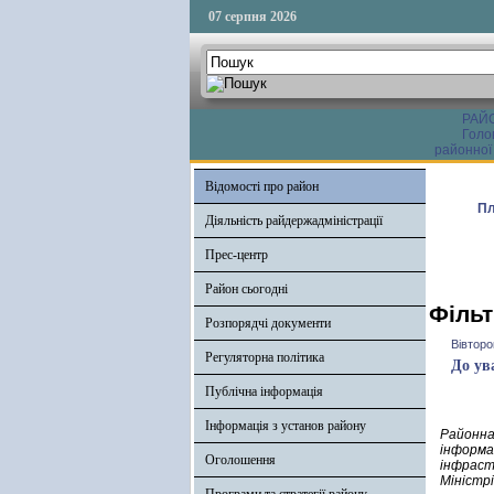
07 серпня 2026
РАЙ
Голо
районної
Відомості про район
Пл
Діяльність райдержадміністрації
Прес-центр
Район сьогодні
Фільт
Розпорядчі документи
Вівторо
Регуляторна політика
До ув
Публічна інформація
Інформація з установ району
Районна
інформа
Оголошення
інфраст
Міністрі