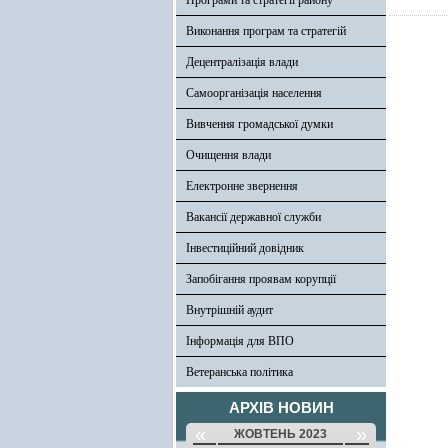
Програми та стратегії району
Виконання програм та стратегій
Децентралізація влади
Самоорганізація населення
Вивчення громадської думки
Очищення влади
Електронне звернення
Вакансії державної служби
Інвестиційний довідник
Запобігання проявам корупції
Внутрішній аудит
Інформація для ВПО
Ветеранська політика
АРХІВ НОВИН
«
»
ЖОВТЕНЬ 2023