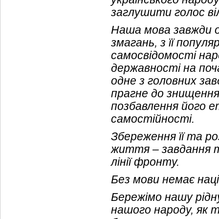
заглушити голос віл
Наша мова завжди об
змагань, з її попул
самосвідомості наро
державності на поча
одне з головних зав
прагне до знищення 
позбавлення його е
самостійності.
Збереження її та ро
життя – завдання т
лінії фронту.
Без мови немає нації
Бережімо нашу рідну
нашого народу, як т