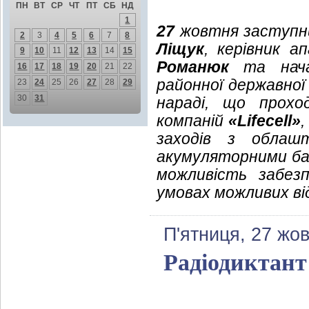
ПН
ВТ
СР
ЧТ
ПТ
СБ
НД
1
27
жовтня заступни
2
3
4
5
6
7
8
Ліщук
, керівник а
9
10
11
12
13
14
15
Романюк
та начал
16
17
18
19
20
21
22
районної державної
23
24
25
26
27
28
29
30
31
нараді, що прохо
компаній
«Lifecell»
заходів з облашт
акумуляторними б
можливість забезп
умовах можливих ві
П'ятниця, 27 жо
Радіодиктант