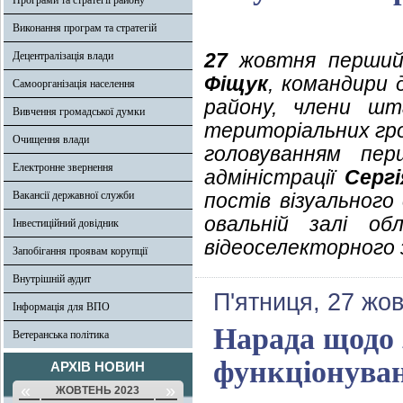
Програми та стратегії району
Виконання програм та стратегій
27
жовтня перший 
Децентралізація влади
Фіщук
, командири 
Самоорганізація населення
району, члени шт
Вивчення громадської думки
територіальних гро
Очищення влади
головуванням пер
Електронне звернення
адміністрації
Серг
Вакансії державної служби
постів візуального
овальній залі об
Інвестиційний довідник
відеоселекторного з
Запобігання проявам корупції
Внутрішній аудит
П'ятниця, 27 жо
Інформація для ВПО
Нарада щодо 
Ветеранська політика
функціонуван
АРХІВ НОВИН
«
»
ЖОВТЕНЬ 2023