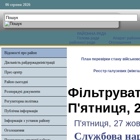
06 серпня 2026
РАЙОННА РАДА
Голова ради
Апарат районн
районної ради
Оголошення
Відомості про район
План перевірки стану військово
Діяльність райдержадміністрації
Реєстр галузевих (міжгал
Прес-центр
Район сьогодні
Фільтруват
Розпорядчі документи
Регуляторна політика
П'ятниця, 
Публічна інформація
Інформація з установ району
П'ятниця, 27 жо
Оголошення
Службова на