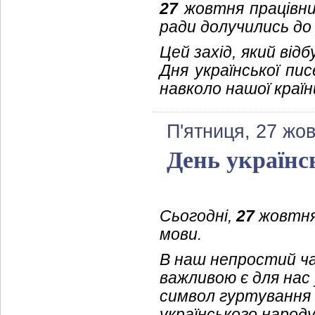
27
жовтня працівник
ради долучились до 
Цей захід, який від
Дня української пи
навколо нашої країн
П'ятниця, 27 жо
День українс
Сьогодні,
27
жовтня,
мови.
В наш непростий ча
важливою є для нас 
символ гуртування н
українського народу