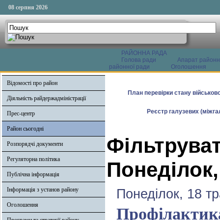
08 серпня 2026
РАЙОННА РАДА
Голова ради
Апарат районн
районної ради
Оголошення
Відомості про район
План перевірки стану військово
Діяльність райдержадміністрації
Реєстр галузевих (міжгал
Прес-центр
Район сьогодні
Фільтруват
Розпорядчі документи
Регуляторна політика
Понеділок,
Публічна інформація
Інформація з установ району
Понеділок, 18 т
Оголошення
Профілактика