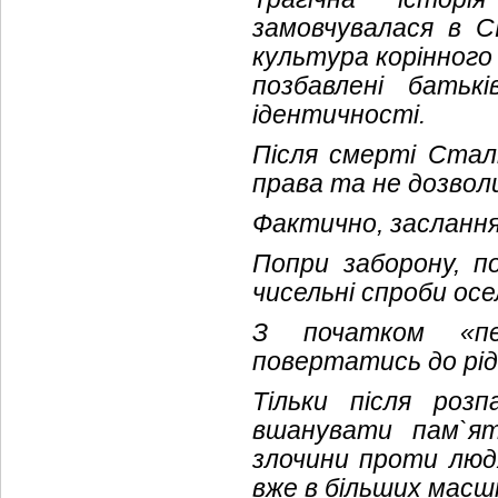
замовчувалася в С
культура корінного
позбавлені батькі
ідентичності.
Після смерті Стал
права та не дозвол
Фактично, засланн
Попри заборону, п
чисельні спроби осе
З початком «пе
повертатись до рідн
Тільки після роз
вшанувати пам`я
злочини проти людя
вже в більших масш