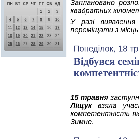
Заплановано розп
ПН
ВТ
СР
ЧТ
ПТ
СБ
НД
квадратних кіломет
1
2
3
4
5
6
7
8
9
10
У разі виявлення
11
12
13
14
15
16
17
переміщати з місць
18
19
20
21
22
23
24
25
26
27
28
29
30
31
Понеділок, 18 т
Відбувся сем
компетентніс
15 травня
заступни
Ліщук
взяла участ
компетентність як 
Зимне.