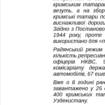
кримським татарам
везуть, а на збо
кримські татари по
виснажливої дорог
Згідно з Постаново
1944 року, проте
використано для «п
Радянський режим 
кількість репресив
офіцерів НКВС, 
комісаріату держ
автомобілів, 67 еше
Вже о 8 годині ра
завантажено у 25 е
400 кримських та
Узбекистану.