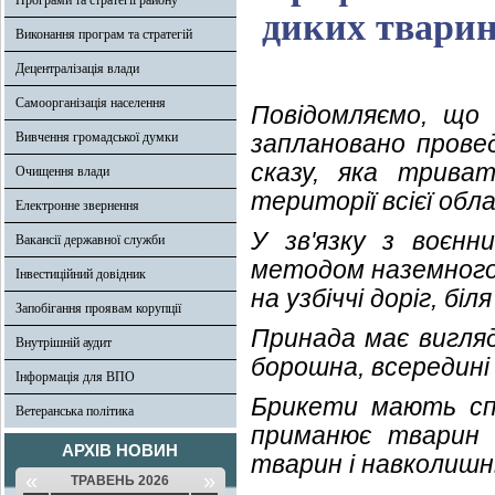
Програми та стратегії району
диких твари
Виконання програм та стратегій
Децентралізація влади
Самоорганізація населення
Повідомляємо, що
Вивчення громадської думки
заплановано провед
сказу, яка трива
Очищення влади
території всієї обл
Електронне звернення
У зв'язку з воєнн
Вакансії державної служби
методом наземного 
Інвестиційний довідник
на узбіччі доріг, бі
Запобігання проявам корупції
Принада має вигляд
Внутрішній аудит
борошна, всередині 
Інформація для ВПО
Брикети мають спе
Ветеранська політика
приманює тварин 
АРХІВ НОВИН
тварин і навколишн
«
»
ТРАВЕНЬ 2026