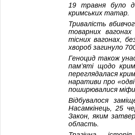
19 травня було д
кримських татар.
Тривалість вбивчо
товарних вагонах
тісних вагонах, бе
хвороб загинуло 70
Геноцид також унао
пам’яті щодо крим
переглядалася кримс
наративи про «одві
поширювалися міфи 
Відбувалося заміщ
Насамкінець, 25 ч
Закон, яким затве
область.
Трагічна історі