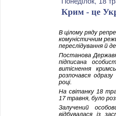
Понеділок, 18 т
Крим - це Ук
В цілому ряду репре
комуністичним режи
переслідування й де
Постанова Державн
підписана особис
витіснення кримс
розпочався одразу 
році.
На світанку 18 тра
17 травня, було р
Залучений особов
відбувалася із за