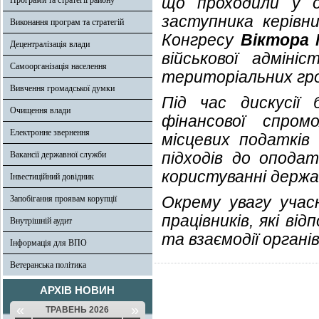
що проходили у о
Програми та стратегії району
заступника керівн
Виконання програм та стратегій
Конгресу
Віктора
Децентралізація влади
військової адмініс
Самоорганізація населення
територіальних гро
Вивчення громадської думки
Під час дискусії
Очищення влади
фінансової спром
Електронне звернення
місцевих податків 
підходів до опода
Вакансії державної служби
користуванні держа
Інвестиційний довідник
Окрему увагу учас
Запобігання проявам корупції
працівників, які ві
Внутрішній аудит
та взаємодії органів
Інформація для ВПО
Ветеранська політика
АРХІВ НОВИН
«
»
ТРАВЕНЬ 2026