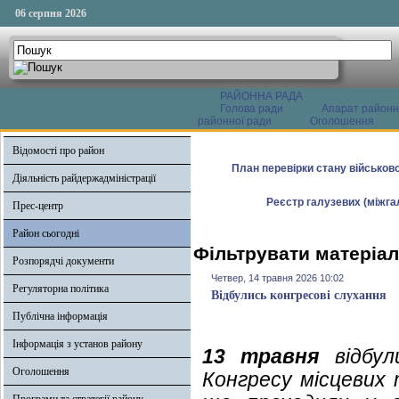
06 серпня 2026
РАЙОННА РАДА
Голова ради
Апарат районн
районної ради
Оголошення
Відомості про район
План перевірки стану військово
Діяльність райдержадміністрації
Реєстр галузевих (міжгал
Прес-центр
Район сьогодні
Фільтрувати матеріал
Розпорядчі документи
Четвер, 14 травня 2026 10:02
Регуляторна політика
Відбулись конгресові слухання
Публічна інформація
Інформація з установ району
13 травня
відбул
Оголошення
Конгресу місцевих 