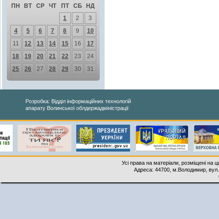
ПН
ВТ
СР
ЧТ
ПТ
СБ
НД
1
2
3
4
5
6
7
8
9
10
11
12
13
14
15
16
17
18
19
20
21
22
23
24
25
26
27
28
29
30
31
Розробка: Відділ інформаційних технологій
апарату Волинської облдержадміністрації
Усі права на матеріали, розміщені на 
Адреса: 44700, м.Володимир, вул. 