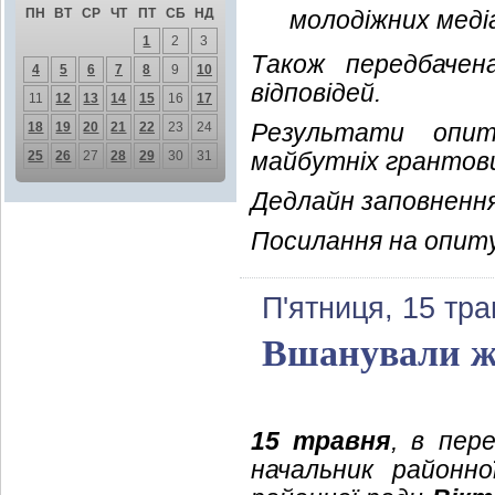
ПН
ВТ
СР
ЧТ
ПТ
СБ
НД
молодіжних меді
1
2
3
Також передбачен
4
5
6
7
8
9
10
відповідей.
11
12
13
14
15
16
17
Результати опи
18
19
20
21
22
23
24
майбутніх грантови
25
26
27
28
29
30
31
Дедлайн заповнення
Посилання на опит
П'ятниця, 15 тра
Вшанували же
15 травня
, в пер
начальник районно