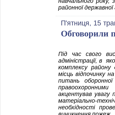
навчального року, 
районної державної 
П'ятниця, 15 тра
Обговорили п
Під час свого вис
адміністрації, в я
комплексу району 
місць відпочинку н
питань оборонної
правоохоронними 
акцентував увагу п
матеріально-тех
необхідності пров
виникнення пожеж.