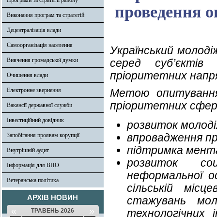
Програми та стратегії району
проведення 
Виконання програм та стратегій
Децентралізація влади
Самоорганізація населення
Український молод
Вивчення громадської думки
серед суб’єкті
пріоритетних напря
Очищення влади
Електронне звернення
Метою опитування
пріоритетних сфер 
Вакансії державної служби
Інвестиційний довідник
розвиток молоді
впровадження пр
Запобігання проявам корупції
підтримка мента
Внутрішній аудит
розвиток соц
Інформація для ВПО
неформальної ос
Ветеранська політика
сільській місц
АРХІВ НОВИН
стажувань мол
«
»
технологічних 
ТРАВЕНЬ 2026