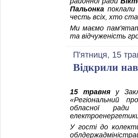
районної ради
Вікт
Пальонка
поклали 
честь всіх, хто ст
Ми маємо пам'ятати
та відчуженість гр
П'ятниця, 15 тра
Відкрили на
15 травня
у Закла
«Регіональний пр
обласної ради 
електроенергетики
У гості до колект
облдержадміністра