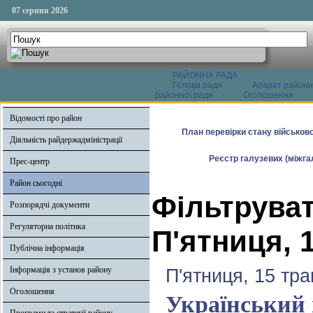
07 серпня 2026
РАЙОННА РАДА
Голова ради
Апарат районн
районної ради
Оголошення
Відомості про район
План перевірки стану військово
Діяльність райдержадміністрації
Реєстр галузевих (міжгал
Прес-центр
Район сьогодні
Фільтруват
Розпорядчі документи
Регуляторна політика
П'ятниця, 
Публічна інформація
Інформація з установ району
П'ятниця, 15 тра
Оголошення
Український 