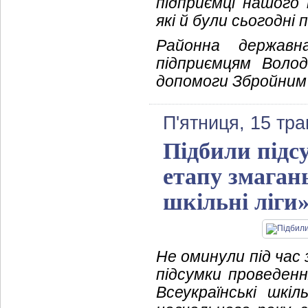
підприємці нашого 
які й були сьогодні
Районна державн
підприємцям Волод
допомоги Збройним 
П'ятниця, 15 тра
Підбили підс
етапу змагань
шкільні ліги
Не оминули під час 
підсумки проведення
Всеукраїнські шкі