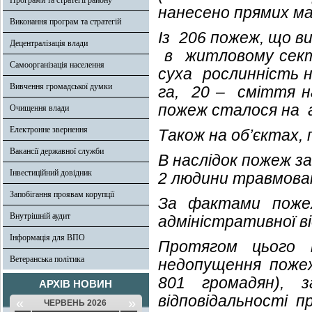
Програми та стратегії району
нанесено прямих ма
Виконання програм та стратегій
Із 206 пожеж, що в
Децентралізація влади
в житловому секто
Самоорганізація населення
суха рослинність на
Вивчення громадської думки
га, 20 – сміття на
пожеж сталося на 
Очищення влади
Електронне звернення
Також на об’єктах,
Вакансії державної служби
В наслідок пожеж за
Інвестиційний довідник
2 людини травмова
Запобігання проявам корупції
За фактами пожеж
Внутрішній аудит
адміністративної в
Інформація для ВПО
Протягом цього п
Ветеранська політика
недопущення поже
801 громадян), 
АРХІВ НОВИН
відповідальності п
«
»
ЧЕРВЕНЬ 2026