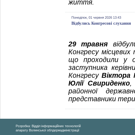
життя.
Понеділок, 01 червня 2026 13:43
Відбулись Конгресові слухання
29 травня
відбул
Конгресу місцевих 
що проходили у о
заступника керівн
Конгресу
Віктора
Юлії Свириденко
,
районної державн
представники тери
Розробка: Відділ інформаційних технологій
апарату Волинської облдержадміністрації