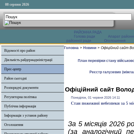
08 серпня 2026
РАЙОННА РАДА
Голова ради
Апарат районн
районної ради
Оголошення
Головна
>
Новини
>
Офіційний сайт Во
Відомості про район
Діяльність райдержадміністрації
План перевірки стану військово
Прес-центр
Реєстр галузевих (міжгал
Район сьогодні
Розпорядчі документи
Офіційний сайт Волод
Регуляторна політика
Понеділок, 01 червня 2026 14:11
Стан пожежної небезпеки за 5 мі
Публічна інформація
Інформація з установ району
За 5 місяців 2026 
Оголошення
(за аналогічний п