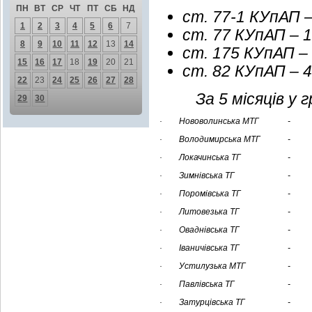
ПН
ВТ
СР
ЧТ
ПТ
СБ
НД
ст. 77-1 КУпАП – 
1
2
3
4
5
6
7
ст. 77 КУпАП – 1
8
9
10
11
12
13
14
ст. 175 КУпАП – 
15
16
17
18
19
20
21
ст. 82 КУпАП – 4
22
23
24
25
26
27
28
За 5 місяців у
29
30
· Нововолинська МТГ
-
· Володимирська МТГ
-
· Локачинська ТГ
-
· Зимнівська ТГ
-
· Поромівська ТГ
-
· Литовезька ТГ
-
· Оваднівська ТГ
-
· Іваничівська ТГ
-
· Устилузька МТГ
-
· Павлівська ТГ
-
· Затурцівська ТГ
-