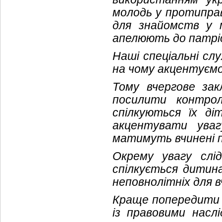
молодь у протиправ
для знайомств у 
апелюють до патрі
Наші спеціальні сл
на чому акцентуємо
Тому вчергове зак
посилити контро
спілкуються їх ді
акцентувати увагу
матимуть вчинені п
Окрему увагу слі
спілкується дитина
неповнолітніх для в
Краще попередити н
із правовими насл