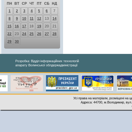
ПН
ВТ
СР
ЧТ
ПТ
СБ
НД
1
2
3
4
5
6
7
8
9
10
11
12
13
14
15
16
17
18
19
20
21
22
23
24
25
26
27
28
29
30
Розробка: Відділ інформаційних технологій
апарату Волинської облдержадміністрації
Усі права на матеріали, розміщені на 
Адреса: 44700, м.Володимир, вул. 