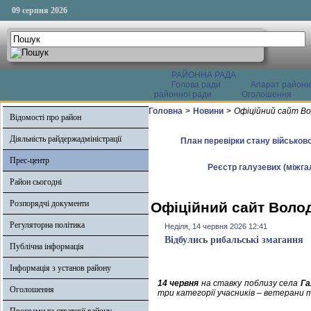
09 серпня 2026
РАЙОННА РАДА
Голова ради
Апарат районн
районної ради
Оголошення
Головна
>
Новини
>
Офіційний сайт Во
Відомості про район
Діяльність райдержадміністрації
План перевірки стану військово
Прес-центр
Реєстр галузевих (міжгал
Район сьогодні
Розпорядчі документи
Офіційний сайт Волод
Регуляторна політика
Неділя, 14 червня 2026 12:41
Відбулись рибальські змагання
Публічна інформація
Інформація з установ району
14 червня
на ставку поблизу села
Га
Оголошення
три категорії учасників – ветерани 