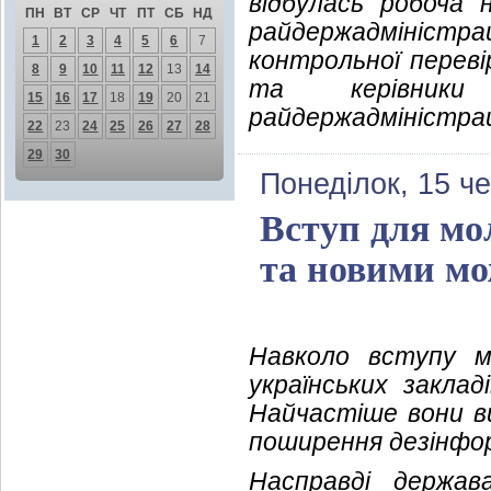
відбулась робоча 
ПН
ВТ
СР
ЧТ
ПТ
СБ
НД
райдержадміністра
1
2
3
4
5
6
7
контрольної перев
8
9
10
11
12
13
14
та керівники 
15
16
17
18
19
20
21
райдержадміністрац
22
23
24
25
26
27
28
29
30
Понеділок, 15 ч
Вступ для мол
та новими м
Навколо вступу м
українських заклад
Найчастіше вони ви
поширення дезінформ
Насправді держав