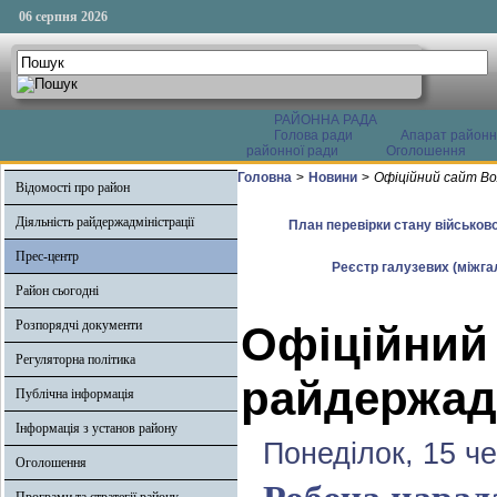
06 серпня 2026
РАЙОННА РАДА
Голова ради
Апарат районн
районної ради
Оголошення
Головна
>
Новини
>
Офіційний сайт Во
Відомості про район
Діяльність райдержадміністрації
План перевірки стану військово
Прес-центр
Реєстр галузевих (міжгал
Район сьогодні
Розпорядчі документи
Офіційний
Регуляторна політика
райдержадм
Публічна інформація
Інформація з установ району
Понеділок, 15 ч
Оголошення