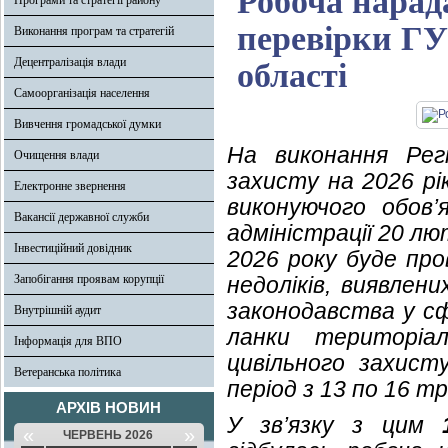
Робоча нарад
Програми та стратегії району
перевірки Г
Виконання програм та стратегій
Децентралізація влади
області
Самоорганізація населення
Вивчення громадської думки
На виконання Регі
Очищення влади
захисту на 2026 р
Електронне звернення
виконуючого обов’я
Вакансії державної служби
адміністрації 20 лю
Інвестиційний довідник
2026 року буде пр
Запобігання проявам корупції
недоліків, виявлен
законодавства у сф
Внутрішній аудит
ланки територіал
Інформація для ВПО
цивільного захист
Ветеранська політика
період з 13 по 16 т
АРХІВ НОВИН
У зв’язку з цим
«
»
ЧЕРВЕНЬ 2026