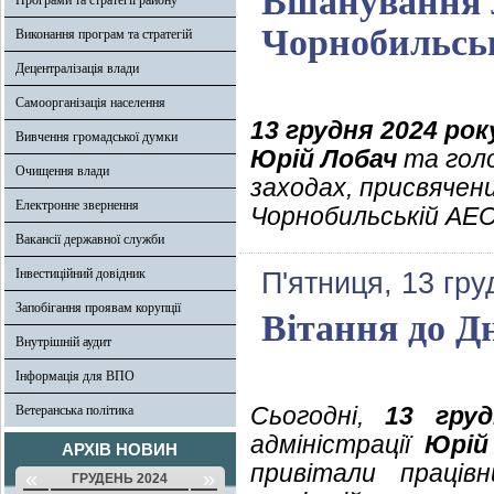
Вшанування л
Програми та стратегії району
Чорнобильсь
Виконання програм та стратегій
Децентралізація влади
Самоорганізація населення
13 грудня 2024 рок
Вивчення громадської думки
Юрій Лобач
та гол
Очищення влади
заходах, присвячени
Електронне звернення
Чорнобильській АЕС
Вакансії державної служби
Інвестиційний довідник
П'ятниця, 13 гру
Запобігання проявам корупції
Вітання до Д
Внутрішній аудит
Інформація для ВПО
Сьогодні,
13 гру
Ветеранська політика
адміністрації
Юрій
АРХІВ НОВИН
привітали праців
«
»
ГРУДЕНЬ 2024