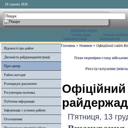
10 серпня 2026
РАЙОННА РАДА
Голова ради
Апарат районн
районної ради
Оголошення
Головна
>
Новини
>
Офіційний сайт Во
Відомості про район
Діяльність райдержадміністрації
План перевірки стану військово
Прес-центр
Реєстр галузевих (міжгал
Район сьогодні
Розпорядчі документи
Офіційний
Регуляторна політика
райдержадм
Публічна інформація
Інформація з установ району
П'ятниця, 13 гру
Оголошення