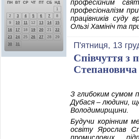
професійним свя
ПН
ВТ
СР
ЧТ
ПТ
СБ
НД
професіоналізм при
1
2
3
4
5
6
7
8
працівників суду в
9
10
11
12
13
14
15
Ользі Хамініч та пр
16
17
18
19
20
21
22
23
24
25
26
27
28
29
П'ятниця, 13 гру
30
31
Співчуття з 
Степановича
З глибоким сумом 
Дубася – людини, щ
Володимирщини.
Будучи корінним м
освіту Ярослав С
промислових під