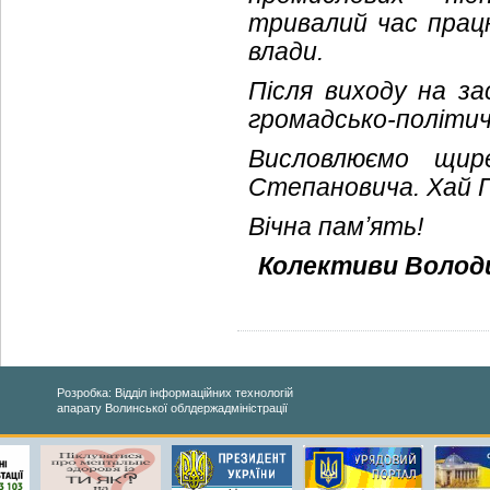
тривалий час працю
влади.
Після виходу на з
громадсько-політич
Висловлюємо щир
Степановича. Хай Г
Вічна памʼять!
Колективи Володи
Розробка: Відділ інформаційних технологій
апарату Волинської облдержадміністрації