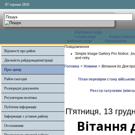
07 серпня 2026
РАЙОННА РАДА
Голова ради
Апарат районн
районної ради
Оголошення
Повідомлення
Відомості про район
Simple Image Gallery Pro Notice: Jo
and retry.
Діяльність райдержадміністрації
Головна
>
Новини
>
Вітання до Дня пра
Прес-центр
Район сьогодні
План перевірки стану військово
Розпорядчі документи
Реєстр галузевих (міжгал
Регуляторна політика
Публічна інформація
П'ятниця, 13 груд
Інформація з установ району
Вітання 
Оголошення