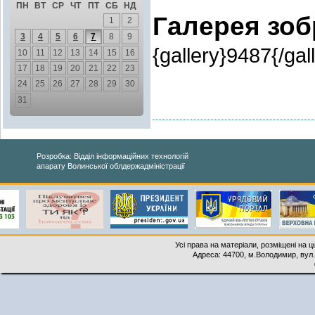
ПН
ВТ
СР
ЧТ
ПТ
СБ
НД
Галерея зо
1
2
3
4
5
6
7
8
9
{gallery}9487{/gal
10
11
12
13
14
15
16
17
18
19
20
21
22
23
24
25
26
27
28
29
30
31
Розробка: Відділ інформаційних технологій
апарату Волинської облдержадміністрації
Усі права на матеріали, розміщені на 
Адреса: 44700, м.Володимир, вул. 