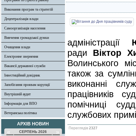
Програми та стратегії району
Виконання програм та стратегій
Децентралізація влади
Самоорганізація населення
Вивчення громадської думки
адміністрації
Очищення влади
ради
Віктор Х
Електронне звернення
Волинського мі
Вакансії державної служби
також за сумлі
Інвестиційний довідник
виконанні слу
Запобігання проявам корупції
працівників с
Внутрішній аудит
помічниці суд
Інформація для ВПО
службових примі
Ветеранська політика
АРХІВ НОВИН
Переглядів
2327
«
»
СЕРПЕНЬ 2026