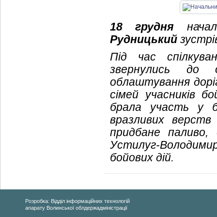
18 грудня
началь
Рудницький
зустрі
Під час спілкува
звернулись до 
облаштування доріг
сімей учасників бо
брала участь у б
вразливих верств
придбане паливо,
Устилуг-Володимир
бойових дій.
Розробка: Відділ інформаційних технологій
апарату Волинської облдержадміністрації