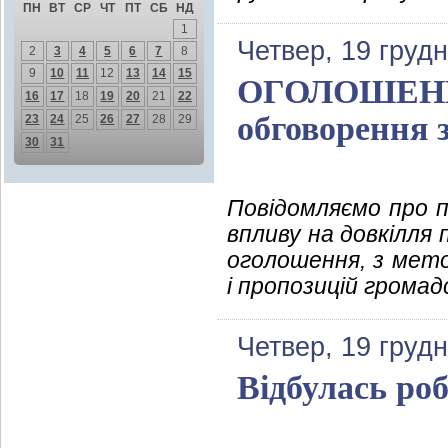
ПН
ВТ
СР
ЧТ
ПТ
СБ
НД
1
Четвер, 19 груд
2
3
4
5
6
7
8
9
10
11
12
13
14
15
ОГОЛОШЕННЯ
16
17
18
19
20
21
22
обговорення з
23
24
25
26
27
28
29
30
31
Повідомляємо про п
впливу на довкілля 
оголошення, з мето
і пропозицій громад
Четвер, 19 груд
Відбулась роб