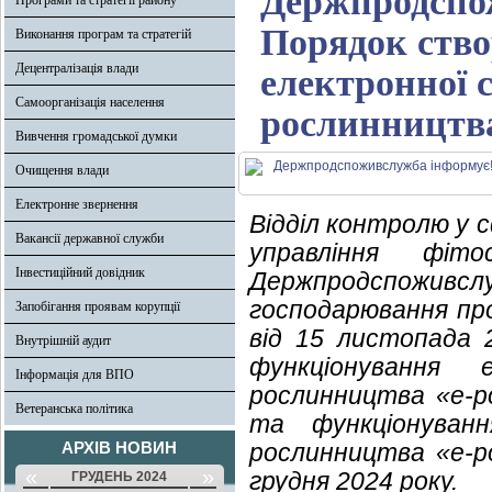
Держпродспо
Програми та стратегії району
Порядок ство
Виконання програм та стратегій
Децентралізація влади
електронної с
Самоорганізація населення
рослинництва
Вивчення громадської думки
Очищення влади
Електронне звернення
Відділ контролю у 
Вакансії державної служби
управління фіто
Інвестиційний довідник
Держпродспоживслу
господарювання про
Запобігання проявам корупції
від 15 листопада
Внутрішній аудит
функціонування
Інформація для ВПО
рослинництва «е-
Ветеранська політика
та функціонуван
АРХІВ НОВИН
рослинництва «е-р
«
»
грудня 2024 року.
ГРУДЕНЬ 2024