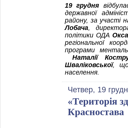
19 грудня
відбула
державної адмініс
району, за участі н
Лобача
, директор
політики ОДА
Окса
регіональної коор
програми менталь
Наталії Костр
Шваліковської
, що
населення.
Четвер, 19 груд
«Територія з
Красностава