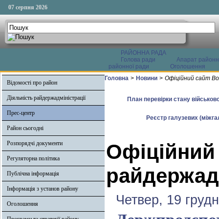
07 серпня 2026
РАЙОННА РАДА
Голова ради
Апарат районн
районної ради
Оголошення
Головна
>
Новини
>
Офіційний сайт Во
Відомості про район
Діяльність райдержадміністрації
План перевірки стану військово
Прес-центр
Реєстр галузевих (міжгал
Район сьогодні
Розпорядчі документи
Офіційний
Регуляторна політика
райдержадм
Публічна інформація
Інформація з установ району
Четвер, 19 груд
Оголошення