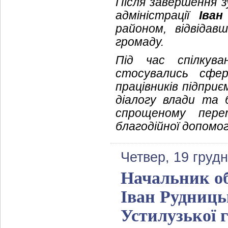
Після завершення зу
адміністрації
Іван
районом, відвідав
громаду.
Під час спілкува
стосувались сфер
працівників підприє
діалогу влади та 
спрощеному пере
благодійної допомог
Четвер, 19 груд
Начальник обл
Іван Рудниць
Устилузької 