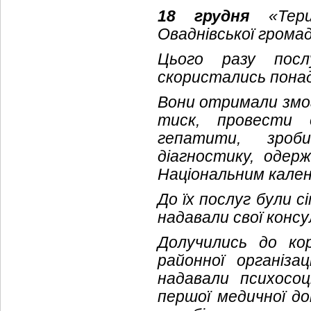
18 грудня
«Терит
Оваднівської громад
Цього разу послу
скористались пона
Вони отримали змогу
тиск, провести е
гепатити, зроб
діагностику, одер
Національним кале
До їх послуг були сі
надавали свої конс
Долучились до ко
районної організа
надавали психосо
першої медичної д