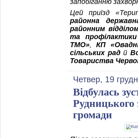
запобіганню захвор
Цей приїзд «Тери
районна державна
районним відділо
та профілактики
ТМО»
,
КП «Овадн
сільських рад
й
В
Товариства Черво
Четвер, 19 груд
Відбулась зу
Рудницького
громади