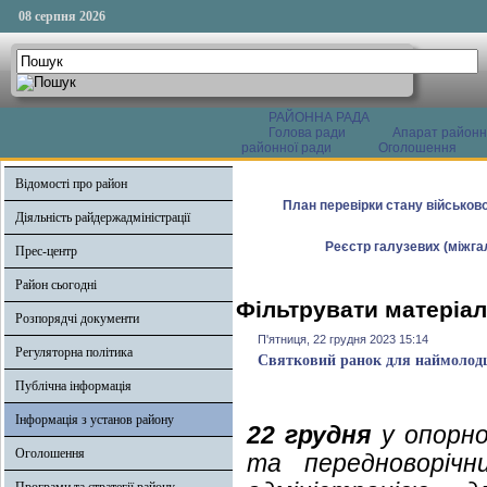
08 серпня 2026
РАЙОННА РАДА
Голова ради
Апарат районн
районної ради
Оголошення
Відомості про район
План перевірки стану військово
Діяльність райдержадміністрації
Реєстр галузевих (міжгал
Прес-центр
Район сьогодні
Фільтрувати матеріал
Розпорядчі документи
П'ятниця, 22 грудня 2023 15:14
Регуляторна політика
Святковий ранок для наймоло
Публічна інформація
Інформація з установ району
22 грудня
у опорно
Оголошення
та передноворічн