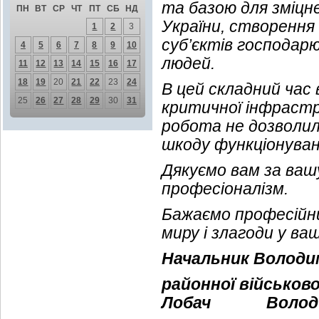
та базою для зміцн
ПН
ВТ
СР
ЧТ
ПТ
СБ
НД
України, створення
1
2
3
суб’єктів господа
4
5
6
7
8
9
10
людей.
11
12
13
14
15
16
17
18
19
20
21
22
23
24
В цей складний час 
25
26
27
28
29
30
31
критичної інфрастр
робота не дозволи
шкоду функціонуван
Дякуємо вам за ваш
професіоналізм.
Бажаємо професійних
миру і злагоди у ва
Начальник Володи
районної військово
Лобач
Володи