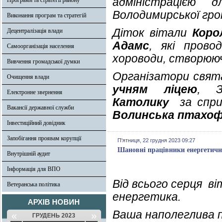
адміністрацією 
Програми та стратегії району
Володимирської гро
Виконання програм та стратегій
Діток вітали
Коро
Децентралізація влади
Адамс
, які прово
Самоорганізація населення
хороводи, створюю
Вивчення громадської думки
Організатори свят
Очищення влади
учням ліцею
, З
Електронне звернення
Католику
за сприя
Вакансії державної служби
Волинська птахоф
Інвестиційний довідник
Запобігання проявам корупції
П'ятниця, 22 грудня 2023 09:27
Шановні працівники енергетично
Внутрішній аудит
Інформація для ВПО
Від всього серця в
Ветеранська політика
енергетика.
АРХІВ НОВИН
Ваша наполеглива п
«
»
ГРУДЕНЬ 2023