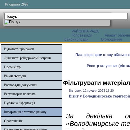
07 серпня 2026
РАЙОННА РАДА
Голова ради
Апарат районн
районної ради
Оголошення
Відомості про район
План перевірки стану військово
Діяльність райдержадміністрації
Реєстр галузевих (міжгал
Прес-центр
Район сьогодні
Фільтрувати матеріал
Розпорядчі документи
Вівторок, 12 грудня 2023 18:20
Регуляторна політика
Візит у Володимирське територі
Публічна інформація
Інформація з установ району
За декілька ос
Оголошення
«Володимирське те