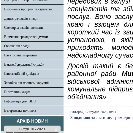
передових в галузі
Програми та стратегії району
спеціалістів та зб
Виконання програм та стратегій
послуг. Воно засл
Децентралізація влади
краю і взірцем д
Самоорганізація населення
короткий час із зв
Вивчення громадської думки
установою, в якій
приходять молод
Очищення влади
надскладному сучас
Електронне звернення
Досвід такий є бе
Вакансії державної служби
районної ради
Ми
Інвестиційний довідник
військової адміні
Запобігання проявам корупції
комунальне підпри
Внутрішній аудит
об'єднання».
Інформація для ВПО
Ветеранська політика
Вівторок, 12 грудня 2023 18:14
З подякою за активну громадян
АРХІВ НОВИН
«
»
ГРУДЕНЬ 2023