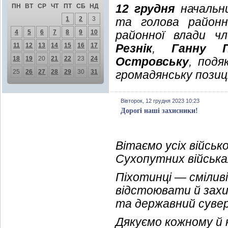
12 грудня
начальни
ПН
ВТ
СР
ЧТ
ПТ
СБ
НД
1
2
3
та голова район
4
5
6
7
8
9
10
районної влади 
11
12
13
14
15
16
17
Резнік
,
Ганну П
18
19
20
21
22
23
24
Островську
, подя
25
26
27
28
29
30
31
громадянську позиц
Вівторок, 12 грудня 2023 10:23
Дорогі наші захисники!
Вітаємо усіх війсь
Сухопутних війська
Піхотинці — сміливі
відстоювати й захи
та державний сувер
Дякуємо кожному й к