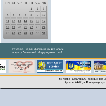
ПН
ВТ
СР
ЧТ
ПТ
СБ
НД
1
2
3
4
5
6
7
8
9
10
11
12
13
14
15
16
17
18
19
20
21
22
23
24
25
26
27
28
29
30
31
Розробка: Відділ інформаційних технологій
апарату Волинської облдержадміністрації
Усі права на матеріали, розміщені на 
Адреса: 44700, м.Володимир, вул. 