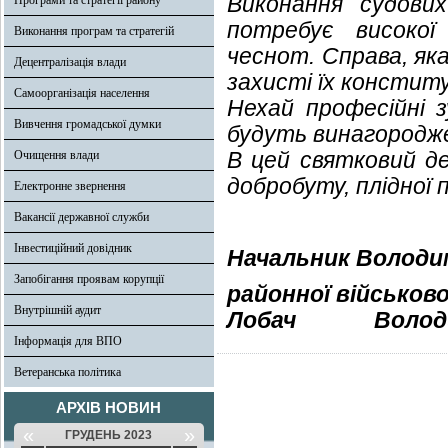
Виконання судови
Програми та стратегії району
потребує високої
Виконання програм та стратегій
чеснот. Справа, як
Децентралізація влади
захисті їх конститу
Самоорганізація населення
Нехай професійні з
Вивчення громадської думки
будуть винагородже
В цей святковий де
Очищення влади
добробуту, плідної п
Електронне звернення
Вакансії державної служби
Інвестиційний довідник
Начальник Володи
Запобігання проявам корупції
районної військово
Внутрішній аудит
Лобач
Володи
Інформація для ВПО
Ветеранська політика
АРХІВ НОВИН
«
»
ГРУДЕНЬ 2023