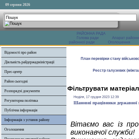
09 серпня 2026
РАЙОННА РАДА
Голова ради
Апарат районн
районної ради
Оголошення
Відомості про район
План перевірки стану військово
Діяльність райдержадміністрації
Реєстр галузевих (міжгал
Прес-центр
Район сьогодні
Фільтрувати матеріал
Розпорядчі документи
Неділя, 17 грудня 2023 12:39
Регуляторна політика
Шановні працівники державної 
Публічна інформація
Інформація з установ району
Вітаємо вас із пр
Оголошення
виконавчої служби!