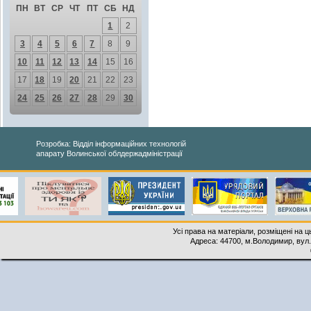
ПН
ВТ
СР
ЧТ
ПТ
СБ
НД
1
2
3
4
5
6
7
8
9
10
11
12
13
14
15
16
17
18
19
20
21
22
23
24
25
26
27
28
29
30
Розробка: Відділ інформаційних технологій
апарату Волинської облдержадміністрації
Усі права на матеріали, розміщені на 
Адреса: 44700, м.Володимир, вул. 