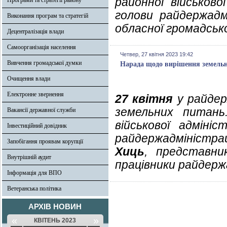
районної військово
Програми та стратегії району
голови райдержадм
Виконання програм та стратегій
обласної громадськ
Децентралізація влади
Самоорганізація населення
Четвер, 27 квітня 2023 19:42
Вивчення громадської думки
Нарада щодо вирішення земель
Очищення влади
Електронне звернення
27 квітня
у райдер
земельних питань
Вакансії державної служби
військової адмініс
Інвестиційний довідник
райдержадміністра
Запобігання проявам корупції
Хиць
, представни
Внутрішній аудит
працівники райдержа
Інформація для ВПО
Ветеранська політика
АРХІВ НОВИН
«
»
КВІТЕНЬ 2023