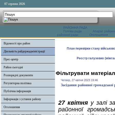
07 серпня 2026
РАЙОННА РАДА
Голова ради
Апарат районн
районної ради
Оголошення
Відомості про район
План перевірки стану військово
Діяльність райдержадміністрації
Реєстр галузевих (міжгал
Прес-центр
Район сьогодні
Фільтрувати матеріали
Розпорядчі документи
Четвер, 27 квітня 2023 19:46
Регуляторна політика
Засідання районної громадської 
Публічна інформація
Інформація з установ району
27 квітня
у залі за
Оголошення
районної громадсь