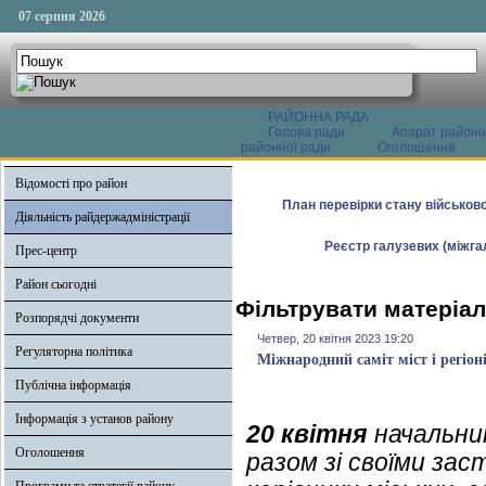
07 серпня 2026
РАЙОННА РАДА
Голова ради
Апарат районн
районної ради
Оголошення
Відомості про район
План перевірки стану військово
Діяльність райдержадміністрації
Реєстр галузевих (міжгал
Прес-центр
Район сьогодні
Фільтрувати матеріали
Розпорядчі документи
Четвер, 20 квітня 2023 19:20
Регуляторна політика
Міжнародний саміт міст і регіон
Публічна інформація
Інформація з установ району
20
квітня
начальник
Оголошення
разом зі своїми за