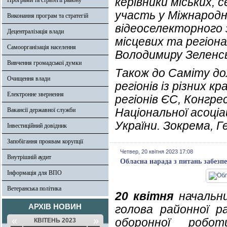
керівники міських, 
Програми та стратегії району
участь у Міжнародно
Виконання програм та стратегій
відеоселекторного зв
Децентралізація влади
місцевих та регіон
Самоорганізація населення
Володимиру Зеленс
Вивчення громадської думки
Також до Саміту до
Очищення влади
регіонів із різних 
Електронне звернення
регіонів ЄС, Конгре
Національної асоціа
Вакансії державної служби
України. Зокрема,
Інвестиційний довідник
Запобігання проявам корупції
Четвер, 20 квітня 2023 17:08
Внутрішній аудит
Обласна нарада з питань забезп
Інформація для ВПО
Ветеранська політика
20 квітня
начальни
АРХІВ НОВИН
голова районної 
«
»
оборонної робо
КВІТЕНЬ 2023