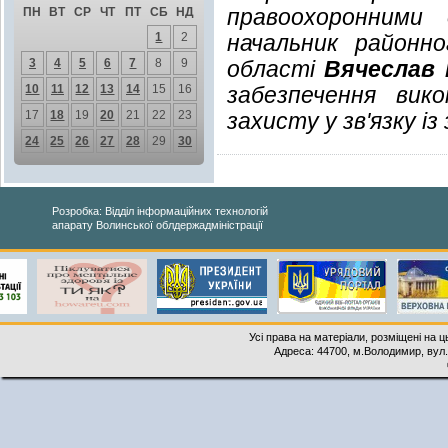
правоохоронними 
ПН
ВТ
СР
ЧТ
ПТ
СБ
НД
1
2
начальник районн
3
4
5
6
7
8
9
області
Вячеслав
10
11
12
13
14
15
16
забезпечення вик
17
18
19
20
21
22
23
захисту у зв'язку і
24
25
26
27
28
29
30
Розробка: Відділ інформаційних технологій
апарату Волинської облдержадміністрації
Усі права на матеріали, розміщені на 
Адреса: 44700, м.Володимир, вул. 