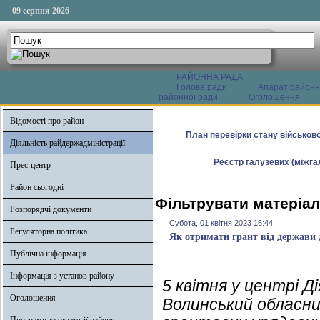
09 серпня 2026
РАЙОННА РАДА
Голова ради
Апарат районн
районної ради
Оголошення
Відомості про район
План перевірки стану військово
Діяльність райдержадміністрації
Реєстр галузевих (міжгал
Прес-центр
Район сьогодні
Фільтрувати матеріали
Розпорядчі документи
Субота, 01 квітня 2023 16:44
Регуляторна політика
Як отримати грант від держави д
Публічна інформація
Інформація з установ району
5 квітня у центрі Д
Оголошення
Волинський обласни