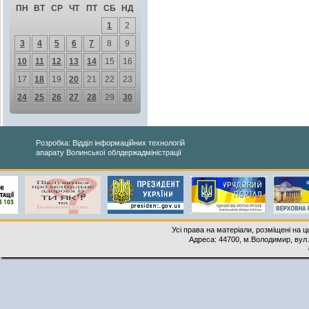
ПН
ВТ
СР
ЧТ
ПТ
СБ
НД
1
2
3
4
5
6
7
8
9
10
11
12
13
14
15
16
17
18
19
20
21
22
23
24
25
26
27
28
29
30
Розробка: Відділ інформаційних технологій
апарату Волинської облдержадміністрації
Усі права на матеріали, розміщені на 
Адреса: 44700, м.Володимир, вул. 