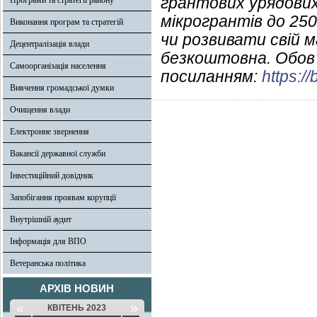
грантових урядових
Програми та стратегії району
мікрогрантів до 250
Виконання програм та стратегій
чи розвивати свій м
Децентралізація влади
безкоштовна. Обов’
Самоорганізація населення
посиланням:
https://
Вивчення громадської думки
Очищення влади
Електронне звернення
Вакансії державної служби
Інвестиційний довідник
Запобігання проявам корупції
Внутрішній аудит
Інформація для ВПО
Ветеранська політика
АРХІВ НОВИН
«
»
КВІТЕНЬ 2023