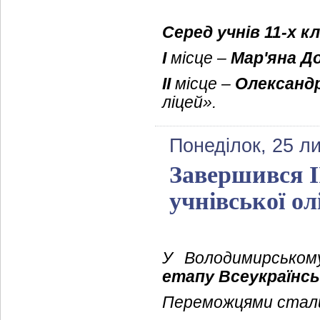
Серед учнів 11-х кл
І
місце –
Мар'яна Д
ІІ
місце –
Олександ
ліцей».
Понеділок, 25 л
Завершився І
учнівської ол
У Володимирськом
етапу Всеукраїнськ
Переможцями стал