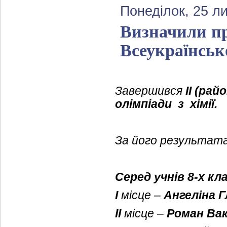
Понеділок, 25 л
Визначили пр
Всеукраїнсько
Завершився
ІІ (рай
олімпіади
з
хімії.
За його результата
Серед учнів 8-х кл
І
місце –
Ангеліна 
ІІ
місце –
Роман Ва