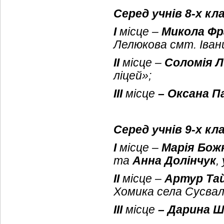
Серед учнів 8-х кл
І
місце –
Микола Ф
Лелюкова смт. Івани
ІІ
місце –
Соломія 
ліцей»;
ІІІ
місце
– Оксана П
Серед учнів 9-х кл
І
місце –
Марія Бож
та
Анна Долінчук
,
ІІ
місце –
Артур Та
Хомика села Сусваль
ІІІ
місце
– Дарина 