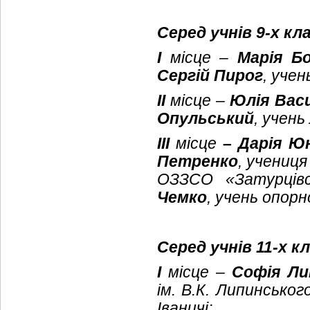
Серед учнів 9-х кл
І
місце –
Марія Б
Сергій Пирог
, уче
ІІ
місце –
Юлія Вас
Опульський
, учень
ІІІ
місце
– Дарія Ю
Петренко
, учениця
ОЗЗСО «Затурцівс
Чемко
, учень опорн
Серед учнів 11-х кл
І
місце –
Софія Л
ім. В.К. Липинсько
Іваничі;