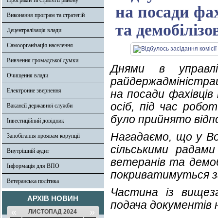
Програми та стратегії району
на посади фах
Виконання програм та стратегій
та демобілізо
Децентралізація влади
Самоорганізація населення
Вивчення громадської думки
Днями в управлі
Очищення влади
райдержадміністраці
Електронне звернення
на посади фахівців
осіб, під час робо
Вакансії державної служби
було прийнято відпо
Інвестиційний довідник
Нагадаємо, що у В
Запобігання проявам корупції
сільськими радами
Внутрішній аудит
ветеранів та демоб
Інформація для ВПО
покриватимуться з
Ветеранська політика
Частина із вищез
АРХІВ НОВИН
подача документів 
«
»
ЛИСТОПАД 2024