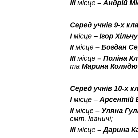
ІІІ
місце
– Андрій М
Серед учнів 9-х кл
І
місце –
Ігор Хільчу
ІІ
місце –
Богдан С
ІІІ
місце
– Поліна К
та
Марина Колядю
Серед учнів 10-х к
І
місце –
Арсентій 
ІІ
місце –
Уляна Гул
смт. Іваничі;
ІІІ
місце
– Дарина К