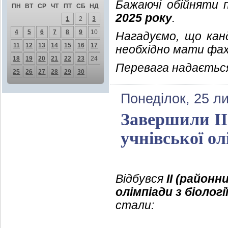
Бажаючі обійняти
ПН
ВТ
СР
ЧТ
ПТ
СБ
НД
2025 року
.
1
2
3
4
5
6
7
8
9
10
Нагадуємо, що кан
11
12
13
14
15
16
17
необхідно мати фах
18
19
20
21
22
23
24
Перевага надається
25
26
27
28
29
30
Понеділок, 25 л
Завершили ІІ
учнівської олі
Відбувся
ІІ (районн
олімпіади з
біологі
стали: