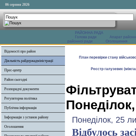
06 серпня 2026
РАЙОННА РАДА
Голова ради
Апарат районн
районної ради
Оголошення
Відомості про район
План перевірки стану військово
Діяльність райдержадміністрації
Реєстр галузевих (міжгал
Прес-центр
Район сьогодні
Фільтруват
Розпорядчі документи
Регуляторна політика
Понеділок,
Публічна інформація
Інформація з установ району
Понеділок, 25 л
Оголошення
Відбулось зас