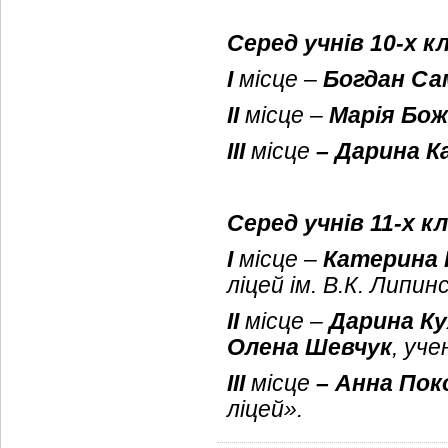
Серед учнів 10-х к
І
місце –
Богдан Са
ІІ
місце –
Марія Бож
ІІІ
місце
– Дарина К
Серед учнів 11-х кл
І
місце –
Катерина 
ліцей ім. В.К. Липин
ІІ
місце –
Дарина Ку
Олена Шевчук
, уче
ІІІ
місце
– Анна Пок
ліцей».