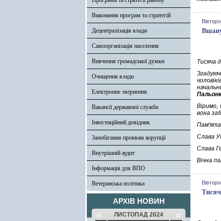
Програми та стратегії району
Виконання програм та стратегій
Вівторо
Децентралізація влади
Вшану
Самоорганізація населення
Вивчення громадської думки
Тисяча д
Згадуюч
Очищення влади
чоловікі
начальни
Електронне звернення
Пальон
Віримо,
Вакансії державної служби
вона за
Інвестиційний довідник
Пам'ята
Слава Ук
Запобігання проявам корупції
Слава Г
Внутрішній аудит
Вічна па
Інформація для ВПО
Вівторо
Ветеранська політика
Тисяч
АРХІВ НОВИН
«
»
ЛИСТОПАД 2024