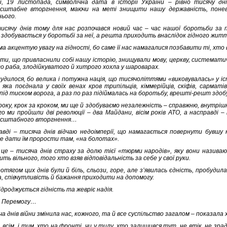
і, 19 листопада, символічна дата в історії України – рівно тисячу дн
сштабне вторгнення, маючи на меті знищити нашу державність, понев
ього.
тисячу днів тому для нас розпочався новий час – час нашої боротьби за 
ь здобувається у боротьбі за неї, а решта приходить внаслідок гідного житт
а акцентую увагу на гідності, бо саме її нас намагалися позбавити ті, хто
ти, що привласнили собі нашу історію, знищували мову, церкву, систематич
о раба, злодійкуватого й хитрого хохла у шароварах.
судилося, бо велика і потужна нація, що тисячоліттями «виковувалась» у і
 яка поєднала у своїх венах кров трипільців, кіммерійців, скіфів, сарматі
під тиском ворога, а раз по раз підіймалась на боротьбу, врешті-решт здоб
 року, крок за кроком, ми ще й здобуваємо незалежність – справжню, внутріш
го ми пройшли дві революції – два Майдани, вісім років АТО, а насправді –
асштабного вторгнення…
авді – тисяча днів відчаю недоімперії, що намагається повернути бувшу
не дати їм прорости там, «на болотах».
 це – тисяча днів страху за долю тієї «тюрми народів», яку вони називают
ть вільного, того хто взяв відповідальність за себе у свої руки.
отягом цих днів були й біль, сльози, горе, але з’явилась єдність, пробудила
, співчутливість й бажання приходити на допомогу.
ідроджується гідність та жевріє надія.
а Перемогу…
а днів війни змінила нас, кожного, та й все суспільство загалом – показала 
, всім, і тим, хто на фронті, чи у тилу, хто залишився тут, не втік, не з