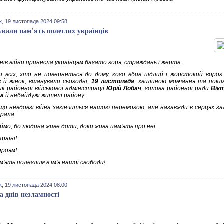
к, 19 листопада 2024 09:58
вали пам'ять полеглих українців
нів війни принесла українцям багато горя, страждань і жертв.
и всіх, хто не повернеться до дому, кого вбив підлий і жорстокий ворог 
в й жінок, вшанували сьогодні,
19 листопада
, хвилиною мовчання та покл
к районної військової адміністрації
Юрій Лобач
, голова районної ради
Вік
ка
й небайдужі жителі району.
 що невдовзі війна закінчиться нашою перемогою, але назавжди в серцях з
брала.
ймо, бо людина живе доти, доки жива пам'ять про неї.
раїні!
ероям!
м'ять полеглим в ім'я нашої свободи!
к, 19 листопада 2024 08:00
а днів незламності