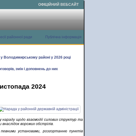
ОФІЦІЙНИЙ ВЕБСАЙТ
есії районної ради
Публічна інформація
х у Володимирському районі у 2026 році
говорів, змін і доповнень до них
листопада 2024
у нараду щодо взаємодії силових структур та
 внаслідок ворожих обстрілів.
 певними установами, розгортанню пунктів