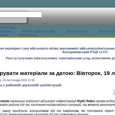
ОННА РАДА
ва ради
Апарат районної ради
Депутати ради
Рішенння с
 ради
Оголошення
ан перевірки стану військового обліку призовників і військовозобов'язани
Володимирським РТЦК та СП
Реєстр галузевих (міжгалузевих), територіальних угод, колективних до
рувати матеріали за датою: Вівторок, 19 
к, 19 листопада 2024 12:40
а у районній державній адміністрації
топада
начальник районної військової адміністрації
Юрій Лобач
провів робоч
 влади району під час настання надзвичайних ситуацій, що можуть виникнути
, увагу приділили алгоритмам дій та завданням, які постають перед
ості і функціонуванню укриттів під час повітряних тривог.