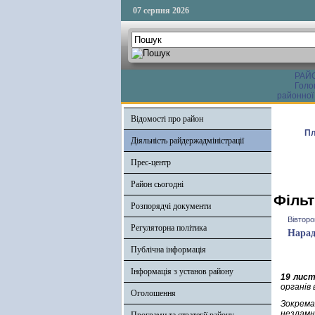
07 серпня 2026
РАЙ
Голо
районної
Відомості про район
Пл
Діяльність райдержадміністрації
Прес-центр
Район сьогодні
Фільт
Розпорядчі документи
Вівторо
Регуляторна політика
Нарад
Публічна інформація
Інформація з установ району
19 лис
органів
Оголошення
Зокрема
незламн