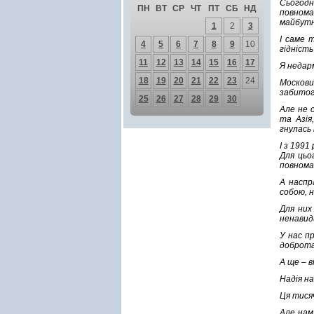
Сьогодн
ПН
ВТ
СР
ЧТ
ПТ
СБ
НД
повнома
майбутн
1
2
3
І саме 
4
5
6
7
8
9
10
гідніст
11
12
13
14
15
16
17
Я недарм
18
19
20
21
22
23
24
Москови
забитог
25
26
27
28
29
30
Але не 
та Азія,
гнулась 
І з 1991
Для цьо
повном
А наспр
собою, 
Для них
ненавиди
У нас пр
доброта
А ще – в
Надія н
Ця тисяч
Але нам