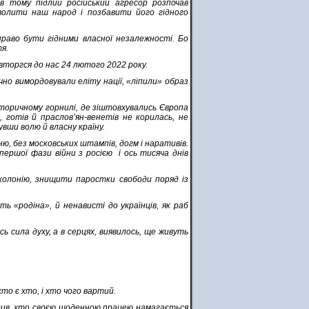
ів тому підлий російський агресор розпочав
олити наш народ і позбавити його гідного
право бути гідними власної незалежності. Бо
я.
 вторгся до нас 24 лютого 2022 року.
но вимордовували еліту нації, «ліпили» образ
сторичному горнилі, де зіштовхувались Європа
в, готів й праслов’ян-венетів не корилась, не
увши волю й власну країну.
ню, без московських штампів, догм і наративів.
 першої фази війни з росією і ось тисяча днів
 колонію, знищити паростки свободи поряд із
ь «родіна», й ненависті до українців, як раб
сь сила духу, а в серцях, виявилось, ще живуть
хто є хто, і хто чого вартий.
радив, хто своєю щоденною працею намагається