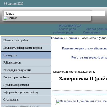
08 серпня 2026
РАЙОННА РАДА
Голова ради
Апарат районн
районної ради
Оголошення
Головна
>
Новини
>
Завершили ІІ (район
Відомості про район
Діяльність райдержадміністрації
План перевірки стану військово
Прес-центр
Реєстр галузевих (міжгал
Район сьогодні
Розпорядчі документи
Понеділок, 25 листопада 2024 15:49
Завершили ІІ (райо
Регуляторна політика
Публічна інформація
Інформація з установ району
Оголошення