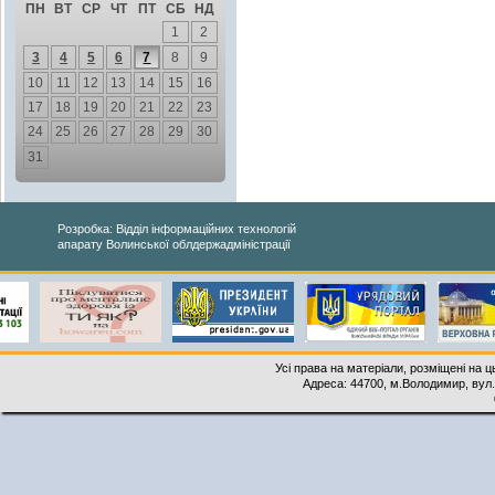
ПН
ВТ
СР
ЧТ
ПТ
СБ
НД
1
2
3
4
5
6
7
8
9
10
11
12
13
14
15
16
17
18
19
20
21
22
23
24
25
26
27
28
29
30
31
Розробка: Відділ інформаційних технологій
апарату Волинської облдержадміністрації
Усі права на матеріали, розміщені на 
Адреса: 44700, м.Володимир, вул. 