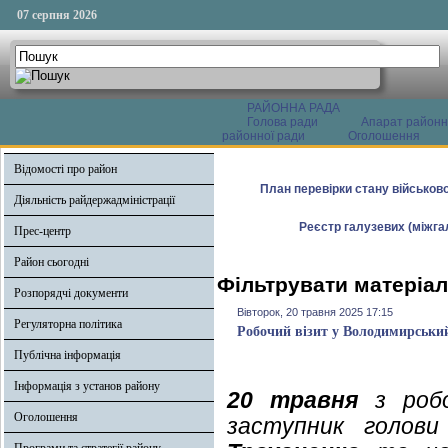
07 серпня 2026
РАЙОННА РАДА
Голова ради
Апарат районн
районної ради
Оголошення
Відомості про район
План перевірки стану військово
Діяльність райдержадміністрації
Реєстр галузевих (міжгал
Прес-центр
Район сьогодні
Фільтрувати матеріал
Розпорядчі документи
Вівторок, 20 травня 2025 17:15
Регуляторна політика
Робочий візит у Володимирськи
Публічна інформація
Інформація з установ району
20 травня
з робо
Оголошення
заступник голови