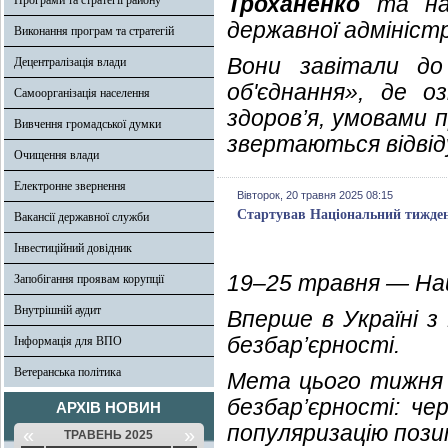
Троханенко
та нач
Програми та стратегії району
державної адмініст
Виконання програм та стратегій
Вони завітали до
Децентралізація влади
об'єднання», де 
Самоорганізація населення
здоров’я, умовами 
Вивчення громадської думки
звертаються відвіду
Очищення влади
Електронне звернення
Вівторок, 20 травня 2025 08:15
Стартував Національний тижден
Вакансії державної служби
Інвестиційний довідник
19–25 травня — На
Запобігання проявам корупції
Внутрішній аудит
Вперше в Україні з
безбар’єрності.
Інформація для ВПО
Ветеранська політика
Мета цього тижня 
безбар’єрності: че
АРХІВ НОВИН
популяризацію пози
«
»
ТРАВЕНЬ 2025