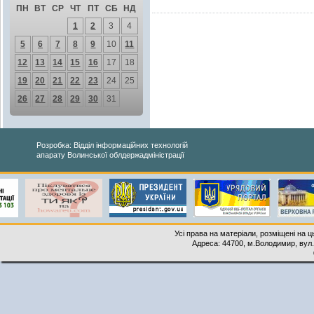
ПН
ВТ
СР
ЧТ
ПТ
СБ
НД
1
2
3
4
5
6
7
8
9
10
11
12
13
14
15
16
17
18
19
20
21
22
23
24
25
26
27
28
29
30
31
Розробка: Відділ інформаційних технологій
апарату Волинської облдержадміністрації
Усі права на матеріали, розміщені на 
Адреса: 44700, м.Володимир, вул. 