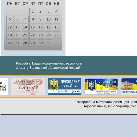
ПН
ВТ
СР
ЧТ
ПТ
СБ
НД
1
2
3
4
5
6
7
8
9
10
11
12
13
14
15
16
17
18
19
20
21
22
23
24
25
26
27
28
29
30
31
Розробка: Відділ інформаційних технологій
апарату Волинської облдержадміністрації
Усі права на матеріали, розміщені на 
Адреса: 44700, м.Володимир, вул. 