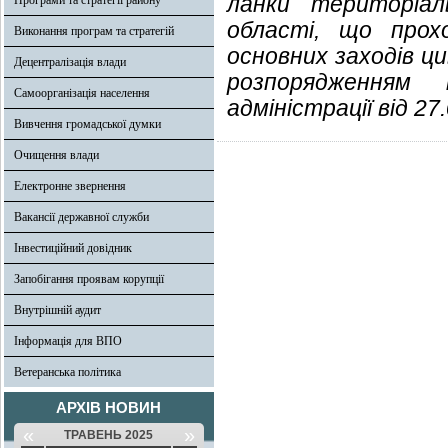
ланки територіал
Програми та стратегії району
області, що прох
Виконання програм та стратегій
основних заходів ц
Децентралізація влади
розпорядженням н
Самоорганізація населення
адміністрації від 27
Вивчення громадської думки
Очищення влади
Електронне звернення
Вакансії державної служби
Інвестиційний довідник
Запобігання проявам корупції
Внутрішній аудит
Інформація для ВПО
Ветеранська політика
АРХІВ НОВИН
«
»
ТРАВЕНЬ 2025