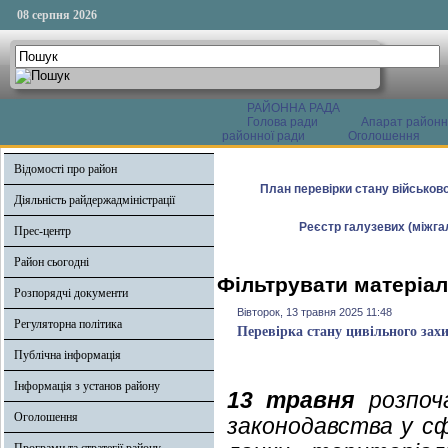
08 серпня 2026
РАЙОННА РАДА
Голова ради
Апарат районн
районної ради
Оголошення
Відомості про район
План перевірки стану військово
Діяльність райдержадміністрації
Реєстр галузевих (міжгал
Прес-центр
Район сьогодні
Фільтрувати матеріал
Розпорядчі документи
Вівторок, 13 травня 2025 11:48
Регуляторна політика
Перевірка стану цивільного захи
Публічна інформація
Інформація з установ району
13 травня
розпоча
Оголошення
законодавства у сф