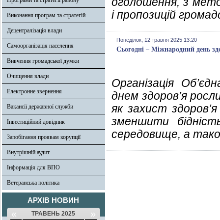
оголошення, з мето
Програми та стратегії району
і пропозицій громад
Виконання програм та стратегій
Децентралізація влади
Понеділок, 12 травня 2025 13:20
Самоорганізація населення
Сьогодні – Міжнародний день зд
Вивчення громадської думки
Очищення влади
Організація Об’єд
Електронне звернення
днем здоров’я росл
як захист здоров’
Вакансії державної служби
зменшити бідніст
Інвестиційний довідник
середовище, а тако
Запобігання проявам корупції
Внутрішній аудит
Інформація для ВПО
Ветеранська політика
АРХІВ НОВИН
«
»
ТРАВЕНЬ 2025