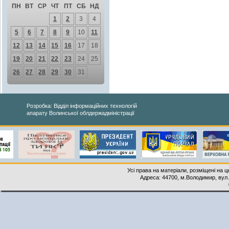
ПН
ВТ
СР
ЧТ
ПТ
СБ
НД
1
2
3
4
5
6
7
8
9
10
11
12
13
14
15
16
17
18
19
20
21
22
23
24
25
26
27
28
29
30
31
Розробка: Відділ інформаційних технологій
апарату Волинської облдержадміністрації
Усі права на матеріали, розміщені на 
Адреса: 44700, м.Володимир, вул. 