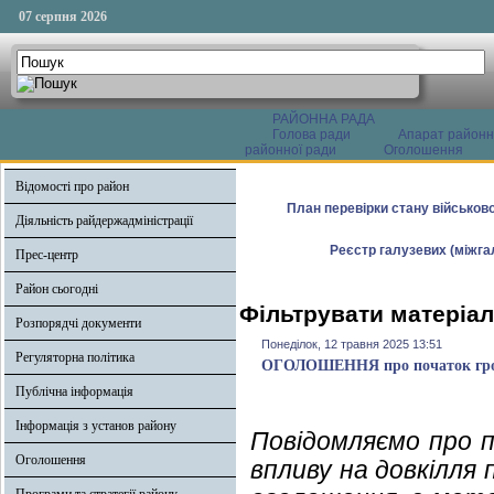
07 серпня 2026
РАЙОННА РАДА
Голова ради
Апарат районн
районної ради
Оголошення
Відомості про район
План перевірки стану військово
Діяльність райдержадміністрації
Реєстр галузевих (міжгал
Прес-центр
Район сьогодні
Фільтрувати матеріал
Розпорядчі документи
Понеділок, 12 травня 2025 13:51
Регуляторна політика
ОГОЛОШЕННЯ про початок громад
Публічна інформація
Інформація з установ району
Повідомляємо про п
Оголошення
впливу на довкілля 