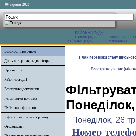
06 серпня 2026
РАЙОННА РАДА
Голова ради
Апарат районн
районної ради
Оголошення
Відомості про район
План перевірки стану військово
Діяльність райдержадміністрації
Реєстр галузевих (міжгал
Прес-центр
Район сьогодні
Фільтруват
Розпорядчі документи
Регуляторна політика
Понеділок,
Публічна інформація
Інформація з установ району
Понеділок, 26 т
Оголошення
Номер телефо