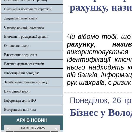
Програми та стратегії району
рахунку, наз
Виконання програм та стратегій
Децентралізація влади
Самоорганізація населення
Чи відомо тобі, щ
Вивчення громадської думки
рахунку, на
Очищення влади
використовується
Електронне звернення
ідентифікації клі
Вакансії державної служби
нього надходять ко
Інвестиційний довідник
від банків, інформа
рук шахраїв, є риз
Запобігання проявам корупції
Внутрішній аудит
Понеділок, 26 т
Інформація для ВПО
Бізнес у Вол
Ветеранська політика
АРХІВ НОВИН
«
»
ТРАВЕНЬ 2025