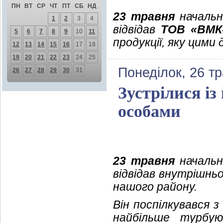
ПН
ВТ
СР
ЧТ
ПТ
СБ
НД
23 травня
начальни
1
2
3
4
відвідав
ТОВ «ВМК-
5
6
7
8
9
10
11
продукції, яку цими
12
13
14
15
16
17
18
19
20
21
22
23
24
25
Понеділок, 26 т
26
27
28
29
30
31
Зустрілися і
особами
23 травня
начальни
відвідав внутрішнь
нашого району.
Він поспілкувався 
найбільше турбую