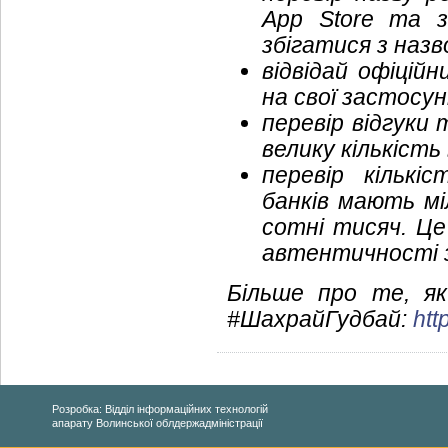
App Store та з
збігатися з назв
відвідай офіцій
на свої застосун
перевір відгуки
велику кількість
перевір кількі
банків мають м
сотні тисяч. Ц
автентичності 
Більше про те, я
#ШахрайГудбай:
htt
Розробка: Відділ інформаційних технологій
апарату Волинської облдержадміністрації