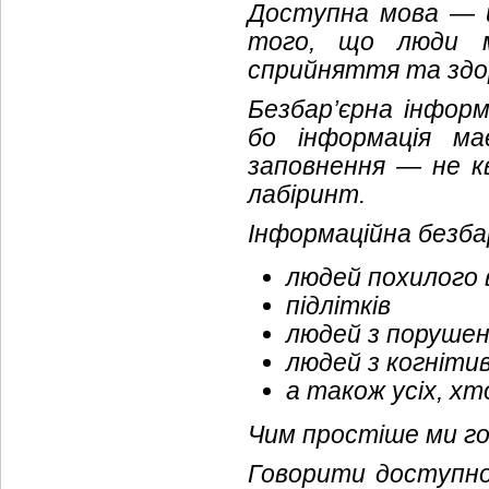
Доступна мова — ц
того, що люди мо
сприйняття та здор
Безбар’єрна інфор
бо інформація ма
заповнення — не к
лабіринт.
Інформаційна безба
людей похилого 
підлітків
людей з порушен
людей з когніт
а також усіх, хт
Чим простіше ми г
Говорити доступно