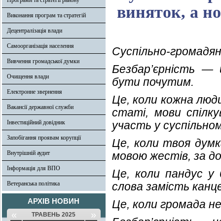
Програми та стратегії району
виняток, а н
Виконання програм та стратегій
Децентралізація влади
Самоорганізація населення
Суспільно-громадян
Вивчення громадської думки
Безбар’єрність — 
Очищення влади
бути почутим.
Електронне звернення
Це, коли кожна люд
Вакансії державної служби
статі, мови спілк
Інвестиційний довідник
участь у суспільном
Запобігання проявам корупції
Це, коли твоя думк
Внутрішній аудит
мовою жестів, за д
Інформація для ВПО
Це, коли пандус у 
Ветеранська політика
слова замість канце
АРХІВ НОВИН
Це, коли громада н
«
»
ТРАВЕНЬ 2025