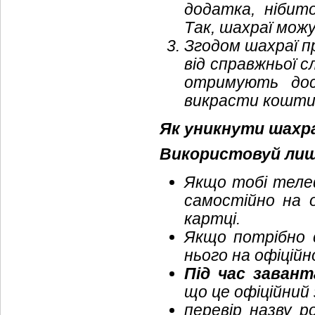
додатка, нібито
Так, шахраї мож
Згодом шахраї пр
від справжньої 
отримують дос
викрасти кошти
Як уникнути шахр
Використовуй лише
Якщо тобі теле
самостійно на о
картці.
Якщо потрібно 
нього на офіційн
Під час заван
що це офіційний 
перевір назву р