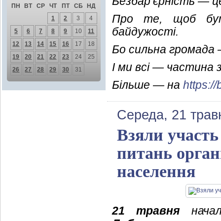
Безбар’єрність — це
ПН
ВТ
СР
ЧТ
ПТ
СБ
НД
Про те, щоб бут
1
2
3
4
байдужості.
5
6
7
8
9
10
11
12
13
14
15
16
17
18
Бо сильна громада 
19
20
21
22
23
24
25
І ми всі — частина з
26
27
28
29
30
31
Більше — на
https://
Середа, 21 трав
Взяли участь
питань органі
населення
21 травня
началь