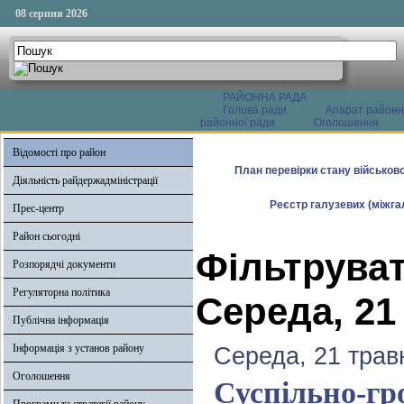
08 серпня 2026
РАЙОННА РАДА
Голова ради
Апарат районн
районної ради
Оголошення
Відомості про район
План перевірки стану військово
Діяльність райдержадміністрації
Реєстр галузевих (міжгал
Прес-центр
Район сьогодні
Фільтруват
Розпорядчі документи
Регуляторна політика
Середа, 21
Публічна інформація
Інформація з установ району
Середа, 21 трав
Оголошення
Суспільно-гр