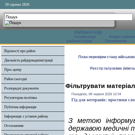
10 серпня 2026
РАЙОННА РАДА
Голова ради
Апарат районн
районної ради
Оголошення
Відомості про район
План перевірки стану військово
Діяльність райдержадміністрації
Реєстр галузевих (міжгал
Прес-центр
Район сьогодні
Фільтрувати матеріал
Розпорядчі документи
Понеділок, 08 червня 2026 10:34
Регуляторна політика
Гід для ветеранів: простими сло
Публічна інформація
Інформація з установ району
З метою інформув
Оголошення
державою медичні 