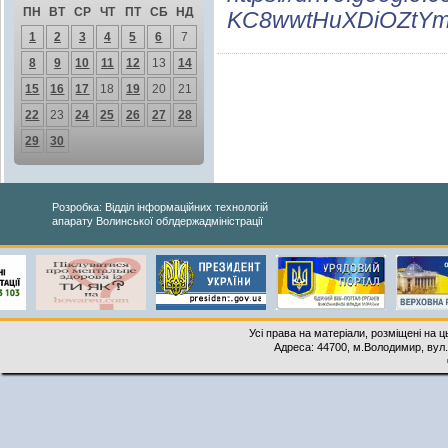
ПН
ВТ
СР
ЧТ
ПТ
СБ
НД
KC8wwtHuXDiOZtYm
1
2
3
4
5
6
7
8
9
10
11
12
13
14
15
16
17
18
19
20
21
22
23
24
25
26
27
28
29
30
Розробка: Відділ інформаційних технологій
апарату Волинської облдержадміністрації
Усі права на матеріали, розміщені на 
Адреса: 44700, м.Володимир, вул. 