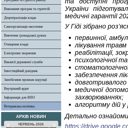
та доступні прог
Програми та стратегії району
України підготува
Виконання програм та стратегій
медичні гарантії 20
Децентралізація влади
У Гіді зібрано роз’я
Самоорганізація населення
Вивчення громадської думки
первинної, амбу
лікування травм в
Очищення влади
реабілітації, зо
Електронне звернення
психологічної та
Вакансії державної служби
стоматологічної
Інвестиційний довідник
забезпечення лі
Запобігання проявам корупції
довготривалого 
медичної допомо
Внутрішній аудит
захворюваннях;
Інформація для ВПО
алгоритму дій у 
Ветеранська політика
Детально ознайоми
АРХІВ НОВИН
«
»
ЧЕРВЕНЬ 2026
https://drive.google.c