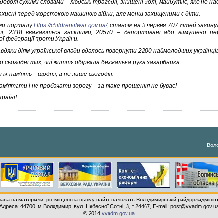
доволі сухими словами – людські трагедії, знищені долі, майбутнє, яке не н
захисні перед жорстокою машиною війни, але менш захищеними є діти.
ми порталу
https://childrenofwar.gov.ua/
, станом на 3 червня 707 дітей загин
і, 2318 вважаються зниклими, 20570 – депортовані або вимушено пер
ої федерації проти України.
вдяки діям української влади вдалось повернути 2200 наймолодших українців
о сьогодні тих, чиї життя обірвала безжальна рука загарбника.
їх пам'ять – щодня, а не лише сьогодні.
ам'ятати і не пробачати ворогу – за таке прощення не буває!
раїні!
Воло
рава на матеріали, розміщені на цьому сайті, належать Володимирській райдержадмініст
Адреса: 44700, м.Володимир, вул. Небесної Сотні, 3, т.24467, E-mail: post@vvadm.gov.u
© 2014
vvadm.gov.ua