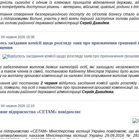
єрність сьогодні є одним із ключових принципів відновлення держави, 
в потребують доступних рішень – ветерани, військові, цивільні, родини з ді
тання створення безперешкодного доступу до об'єктів бізнесу стало г
і з підприємцями Волині, участь у якій взяли перший заступник голови райо
ик голови районної державної адміністрації
Сергій Давидюк
.
 04 червня 2026 16:36
лось засідання комісії щодо розгляду заяв про призначення грошової 
іщення
 забезпечення житлом деяких категорій осіб, які захищали незалежніст
 а також членів їх сімей, постановою Кабінету Міністрів України було визн
 на виплату грошової компенсації за належні для отримання житлові примі
нання цієї постанови
2 червня
відбулось засідання комісії щодо розгляду 
), померли, та осіб з інвалідністю про призначення грошової компенсації з
ика голови районної державної адміністрації
Сергія Давидюка
.
 04 червня 2026 12:19
вне підприємство «СЕТАМ» повідомляє
е підприємство «СЕТАМ» Міністерства юстиції України повідомляє, що ві
затвердженого наказом Міністерства юстиції України 29.09.2016 № 283