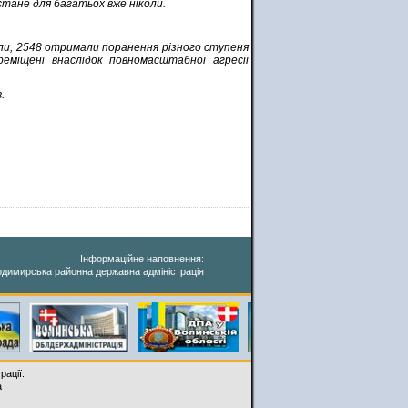
астане для багатьох вже ніколи.
ули, 2548 отримали поранення різного ступеня
еміщені внаслідок повномасштабної агресії
.
Інформаційне наповнення:
димирська районна державна адміністрація
рації.
a