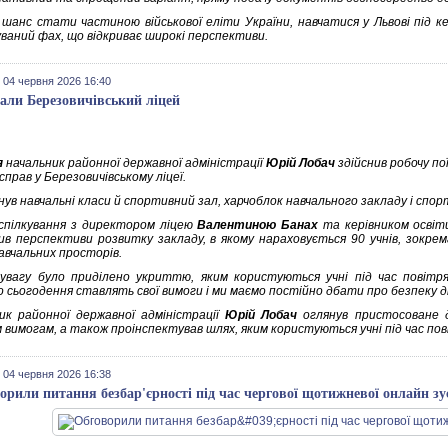
 шанс стати частиною військової еліти України, навчатися у Львові під к
ваний фах, що відкриває широкі перспективи.
 04 червня 2026 16:40
дали Березовичівський ліцей
я
начальник районної державної адміністрації
Юрій Лобач
здійснив робочу пої
прав у Березовичівському ліцеї.
нув навчальні класи й спортивний зал, харчоблок навчального закладу і спо
 спілкування з директором ліцею
Валентиною Банах
та керівником осві
ив перспективи розвитку закладу, в якому нараховується 90 учнів, зокрем
авчальних просторів.
увагу було приділено укриттю, яким користуються учні під час повітр
о сьогодення ставлять свої вимоги і ми маємо постійно дбати про безпеку д
ик районної державної адміністрації
Юрій Лобач
оглянув пристосоване д
м вимогам, а також проінспектував шлях, яким користуються учні під час по
 04 червня 2026 16:38
орили питання безбар'єрності під час чергової щотижневої онлайн зу