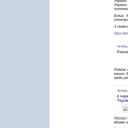
України
України
поточном
Більш 
електро
З «Інве
https://
Четвер,
Реком
Робоча 
наших За
щоби уни
Четвер,
4 чер
Украї
Підлий і
вбиває 