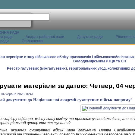
ОННА РАДА
ва ради
Апарат районної ради
Депутати ради
Рішенння с
 ради
Оголошення
ан перевірки стану військового обліку призовників і військовозобов'язани
Володимирським РТЦК та СП
Реєстр галузевих (міжгалузевих), територіальних угод, колективних до
рувати матеріали за датою: Четвер, 04 че
 04 червня 2026 16:41
ай документи до Національної академії сухопутних військ напряму!
ро кар’єру офіцера, якісну вищу освіту та престижну спеціальність, але 
ериторіальний центр комплектування?
альна академія сухопутних військ імені гетьмана Петра Сагайдачн
ативний та спрощений варіант, пряму подачу документів безпосередньо до п