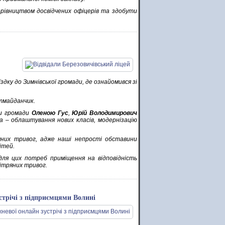
ерівництвом досвідчених офіцерів та здобути
здку до Зимнівської громади, де ознайомився зі
ртмайданчик.
ти громади
Оленою Гус
,
Юрій Володимирович
а – облаштування нових класів, модернізацію
яних тривог, адже наші непрості обставини
ітей.
ля цих потреб приміщення на відповідність
вітряних тривог.
стрічі з підприємцями Волині