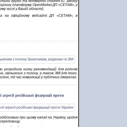
частини другої та четвертої статті 61 Закону
укціонну платформу OpenMarket ДП «СЕТАМ», у
му числі у Вашій області).
на на офіційному вебсайті ДП «СЕТАМ», в
и розробила низку рекомендацій для родичів
н, звільнених з полону, а також ЗМІ для того,
оні, під час комунікації у публічних джерелах.
 агресії російської федерації проти
, здійснивши при цьому напад на Україну, щодня
 середовищу.