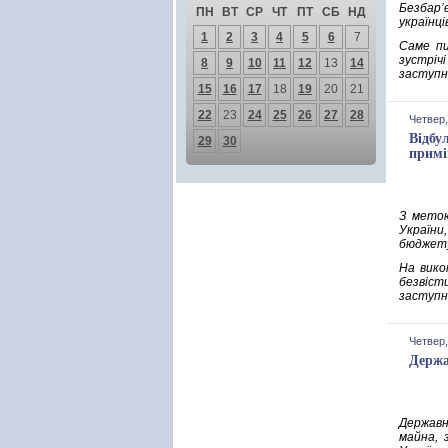
Безбар’
ПН
ВТ
СР
ЧТ
ПТ
СБ
НД
українці
1
2
3
4
5
6
7
Саме пи
зустріч
8
9
10
11
12
13
14
заступн
15
16
17
18
19
20
21
22
23
24
25
26
27
28
Четвер,
Відбу
29
30
прим
З метою
України,
бюджету
На вико
безвісти
заступн
Четвер,
Держа
Державн
майна, 