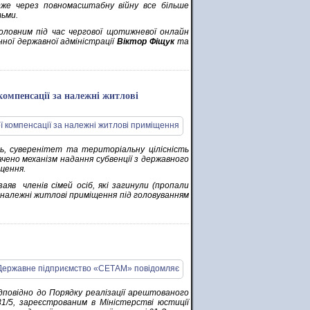
адже через повномасштабну війну все більше
тьми.
оловним під час чергової щотижневої онлайн
нної державної адміністрації
Віктор Фіщук
та
компенсації за належні житлові
ь, суверенітет та територіальну цілісність
ачено механізм надання субвенції з державного
щення.
заяв членів сімей осіб, які загинули (пропали
а належні житлові приміщення під головуванням
дповідно до Порядку реалізації арештованого
1/5, зареєстрованим в Міністерстві юстиції