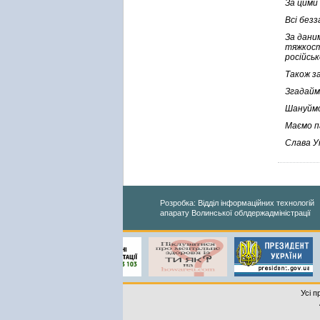
За цими 
Всі без
За дани
тяжкост
російськ
Також за
Згадайм
Шануймо 
Маємо п
Слава Ук
Розробка: Відділ інформаційних технологій
апарату Волинської облдержадміністрації
Усі п