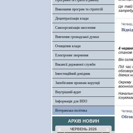
Програми та стратегії району
Це твій
Виконання програм та стратегій
затребу
Децентралізація влади
Четвер,
Самоорганізація населення
Відві
Вивчення громадської думки
Очищення влади
4 червн
станом с
Електронне звернення
Він огля
Вакансії державної служби
Під час
обговор
Інвестиційний довідник
діючих н
Окрему 
Запобігання проявам корупції
воєнног
Внутрішній аудит
Начальн
існуючи
Інформація для ВПО
Ветеранська політика
Четвер,
Обгов
АРХІВ НОВИН
«
»
ЧЕРВЕНЬ 2026