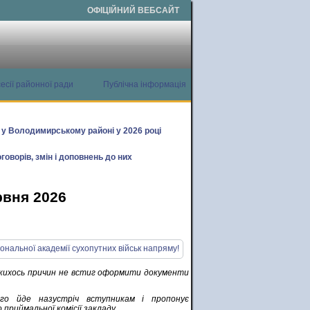
ОФІЦІЙНИЙ ВЕБСАЙТ
есії районної ради
Публічна інформація
х у Володимирському районі у 2026 році
говорів, змін і доповнень до них
рвня 2026
з якихось причин не встиг оформити документи
ого йде назустріч вступникам і пропонує
риймальної комісії закладу.