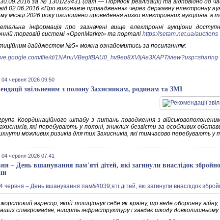
 30.09.2016 за № 1301/29431 (далі — Порядок реалізації) та відповідно до 
 від 02.06.2016 «Про виконавче провадження» через державну електронну а
у місяці 2026 року оголошено проведення низки електронних аукціонів. в то
детальна інформація про зазначені вище електронні аукціони доступ
нній торговій системі «OpenMarket» та порталі
https://setam.net.ua/auctions
стиційним дайджестом №5» можна ознайомитись за посиланням:
drive.google.com/file/d/1NAnuVBeglfBAU0_hv9eo8XVljAe3KAPT/view?usp=sharing
 04 червня 2026 09:50
ендації звільненим з полону Захисникам, родинам та ЗМІ
група Координаційного штабу з питань поводження з військовополоненим
хисників, які перебувають у полоні, зниклих безвісти за особливих обстави
кнути можливих ризиків для тих Захисників, які тимчасово перебувають у пол
 04 червня 2026 07:41
вня – День вшанування пам'яті дітей, які загинули внаслідок збройної
ни
 жорстокий агресор, який позиціонує себе як країну, що веде оборонну війну
наших співгромадян, нищить інфраструктуру і завдає шкоду довколишньому