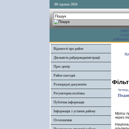
08 серпня 2026
РАЙ
Голо
районної
Відомості про район
Пл
Діяльність райдержадміністрації
Прес-центр
Район сьогодні
Фільт
Розпорядчі документи
Четвер,
Регуляторна політика
Подав
Публічна інформація
Інформація з установ району
Мрієш п
через т
Оголошення
Націон
альтерн