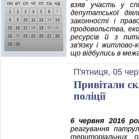
взяв участь у спі
ПН
ВТ
СР
ЧТ
ПТ
СБ
НД
депутатської дія
1
2
3
4
5
6
7
законності і прав
8
9
10
11
12
13
14
продовольства, еко
15
16
17
18
19
20
21
ресурсів й з пит
22
23
24
25
26
27
28
зв'язку і житлово
29
30
що відбулись в межа
П'ятниця, 05 че
Привітали ск
поліції
6 червня 2016 ро
реагування патрул
територіальних пі