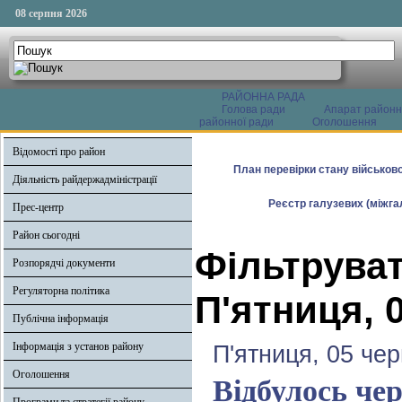
08 серпня 2026
РАЙОННА РАДА
Голова ради
Апарат районн
районної ради
Оголошення
Відомості про район
План перевірки стану військово
Діяльність райдержадміністрації
Реєстр галузевих (міжгал
Прес-центр
Район сьогодні
Фільтруват
Розпорядчі документи
Регуляторна політика
П'ятниця, 
Публічна інформація
Інформація з установ району
П'ятниця, 05 че
Оголошення
Відбулось чер