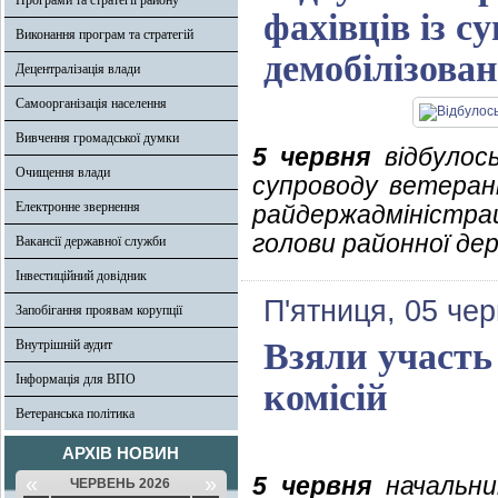
Програми та стратегії району
фахівців із с
Виконання програм та стратегій
демобілізова
Децентралізація влади
Самоорганізація населення
Вивчення громадської думки
5 червня
відбулось
Очищення влади
супроводу ветерані
Електронне звернення
райдержадміністра
голови районної дер
Вакансії державної служби
Інвестиційний довідник
П'ятниця, 05 че
Запобігання проявам корупції
Взяли участь 
Внутрішній аудит
Інформація для ВПО
комісій
Ветеранська політика
АРХІВ НОВИН
«
»
5 червня
начальник
ЧЕРВЕНЬ 2026