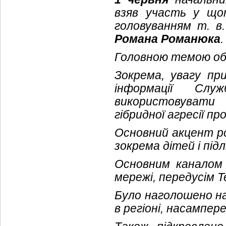
взяв участь у що
головуванням т. в.
Романа Романюка
.
Головною темою обг
Зокрема, увагу при
інформації Слу
використовувати
гібридної агресії пр
Основний акцент ро
зокрема дітей і під
Основним каналом
мережі, передусім T
Було наголошено на
в регіоні, насампер