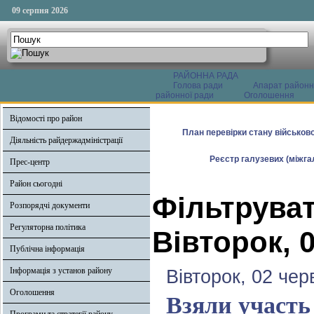
09 серпня 2026
РАЙОННА РАДА
Голова ради
Апарат районн
районної ради
Оголошення
Відомості про район
План перевірки стану військово
Діяльність райдержадміністрації
Реєстр галузевих (міжгал
Прес-центр
Район сьогодні
Фільтруват
Розпорядчі документи
Регуляторна політика
Вівторок, 
Публічна інформація
Інформація з установ району
Вівторок, 02 чер
Оголошення
Взяли участь 