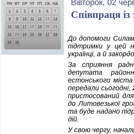
Вівторок, 02 чер
ПН
ВТ
СР
ЧТ
ПТ
СБ
НД
1
2
3
4
5
6
7
Співпраця із
8
9
10
11
12
13
14
15
16
17
18
19
20
21
22
23
24
25
26
27
28
До допомоги Силам
29
30
підтримки у цей 
українці, а й закордо
За сприяння радни
депутата райо
естонського міста 
передали сьогодні,
пристосований для 
до Литовезької гро
та буде надано підр
дій.
У свою чергу, начал