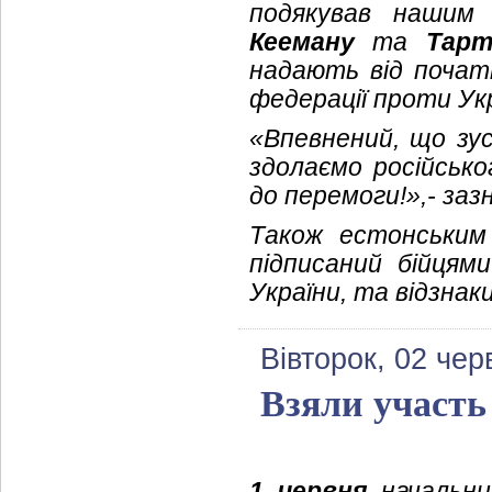
подякував нашим
Кееману
та
Тарт
надають від початк
федерації проти Укр
«Впевнений, що зус
здолаємо російсько
до перемоги!»,- заз
Також естонським
підписаний бійцями
України, та відзнак
Вівторок, 02 чер
Взяли участь
1 червня
начальник