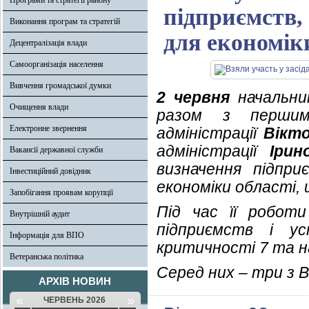
Програми та стратегії району
підприємств,
Виконання програм та стратегій
для економік
Децентралізація влади
Самоорганізація населення
Вивчення громадської думки
2 червня
начальник
Очищення влади
разом з першим
Електронне звернення
адміністрації
Вікт
адміністрації
Ірин
Вакансії державної служби
визначення підпри
Інвестиційний довідник
економіки області,
Запобігання проявам корупції
Під час її роботи
Внутрішній аудит
підприємств і у
Інформація для ВПО
критичності 7 та н
Ветеранська політика
Серед них – три з 
АРХІВ НОВИН
«
»
ЧЕРВЕНЬ 2026