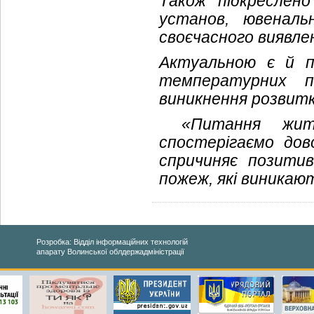
Також підкреслено
установ, ювеналь
своєчасного виявлен
Актуальною є й п
температурних по
виникнення розвитк
«Питання життє
спостерігаємо дово
спричиняє позитив
пожеж, які виникаю
Розробка: Відділ інформаційних технологій
апарату Волинської облдержадміністрації