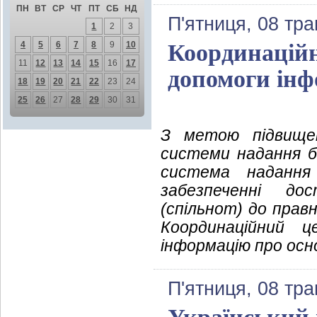
ПН
ВТ
СР
ЧТ
ПТ
СБ
НД
П'ятниця, 08 тра
1
2
3
4
5
6
7
8
9
10
Координаційн
11
12
13
14
15
16
17
допомоги інф
18
19
20
21
22
23
24
25
26
27
28
29
30
31
З метою підвищен
системи надання бе
система надання
забезпеченні до
(спільнот) до правн
Координаційний 
інформацію про осн
П'ятниця, 08 тра