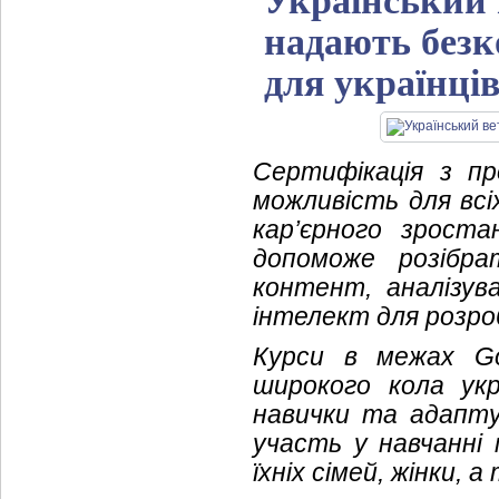
Український 
надають безк
для українці
Сертифікація з п
можливість для вс
кар’єрного зрост
допоможе розібр
контент, аналізу
інтелект для розро
Курси в межах Goog
широкого кола укр
навички та адапту
участь у навчанні
їхніх сімей, жінки,