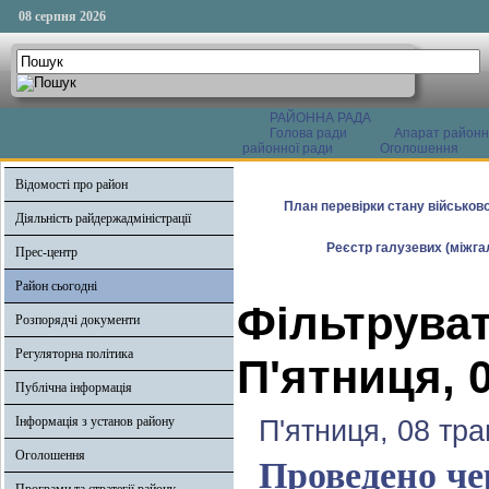
08 серпня 2026
РАЙОННА РАДА
Голова ради
Апарат районн
районної ради
Оголошення
Відомості про район
План перевірки стану військово
Діяльність райдержадміністрації
Реєстр галузевих (міжгал
Прес-центр
Район сьогодні
Фільтруват
Розпорядчі документи
Регуляторна політика
П'ятниця, 
Публічна інформація
Інформація з установ району
П'ятниця, 08 тра
Оголошення
Проведено чер