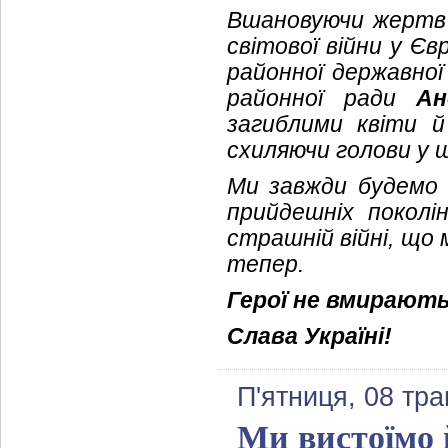
Вшановуючи жертв н
світової війни у Єв
районної державної
районної ради
Ан
загиблими квіти 
схиляючи голови у 
Ми завжди будемо 
прийдешніх поколі
страшній війні, що 
тепер.
Герої не вмирають
Слава Україні!
П'ятниця, 08 тра
Ми вистоїмо 