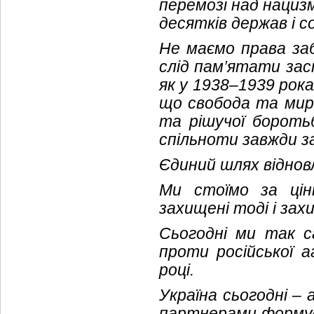
перемозі над нациз
десятків держав і с
Не маємо права заб
слід пам’ятати за
як у 1938–1939 рок
що свобода та мир
та рішучої бороть
спільноти завжди за
Єдиний шлях віднов
Ми стоїмо за цін
захищені тоді і за
Сьогодні ми так са
проти російської а
році.
Україна сьогодні –
партнерами формує 