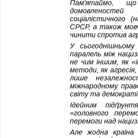
Пам'ятаймо, що
домовленостей 
соціалістичного (
СРСР, а також мов
чинити спротив аг
У сьогоднішньому
паралель між нациз
не чим іншим, як «
методи, як агресія,
лише незалежно
міжнародному прав
світу та демократії
Ідейним підґрун
«головного перем
перемоги над нациз
Але жодна країна