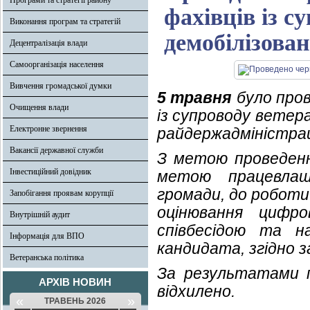
Програми та стратегії району
фахівців із с
Виконання програм та стратегій
демобілізован
Децентралізація влади
Самоорганізація населення
Вивчення громадської думки
5 травня
було прове
Очищення влади
із супроводу ветера
Електронне звернення
райдержадміністрац
Вакансії державної служби
З метою проведення
Інвестиційний довідник
метою працевлаш
громади, до роботи 
Запобігання проявам корупції
оцінювання цифр
Внутрішній аудит
співбесідою та на
Інформація для ВПО
кандидата, згідно 
Ветеранська політика
За результатами п
АРХІВ НОВИН
відхилено.
«
»
ТРАВЕНЬ 2026